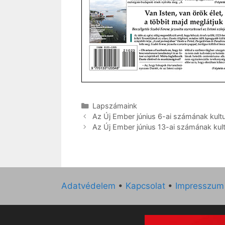
Kategória
Lapszámaink
Az Új Ember június 6-ai számának kultur
Az Új Ember június 13-ai számának kultu
Adatvédelem
•
Kapcsolat
•
Impresszum