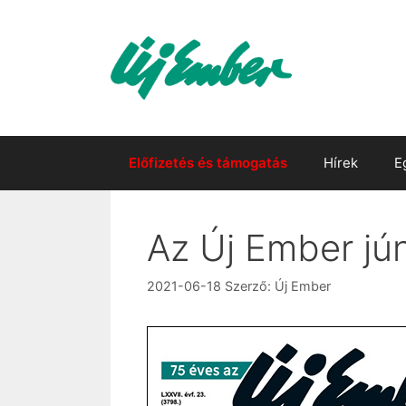
Kilépés
a
tartalomba
Előfizetés és támogatás
Hírek
E
Az Új Ember jú
2021-06-18
Szerző:
Új Ember