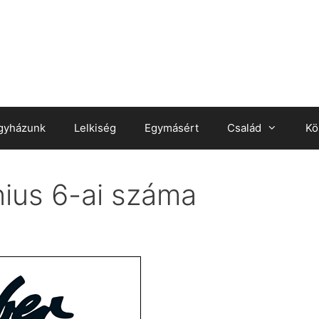
gyházunk
Lelkiség
Egymásért
Család
Kö
nius 6-ai száma