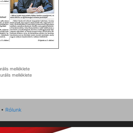
ális melléklete
rális melléklete
•
Rólunk