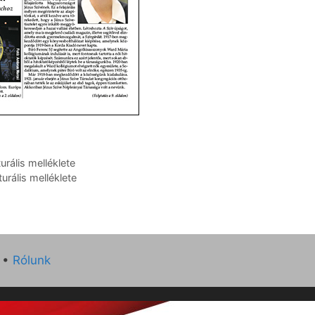
rális melléklete
urális melléklete
•
Rólunk