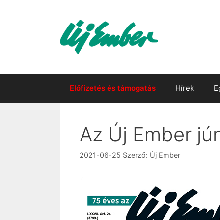
Kilépés
a
tartalomba
Előfizetés és támogatás
Hírek
E
Az Új Ember jú
2021-06-25
Szerző:
Új Ember