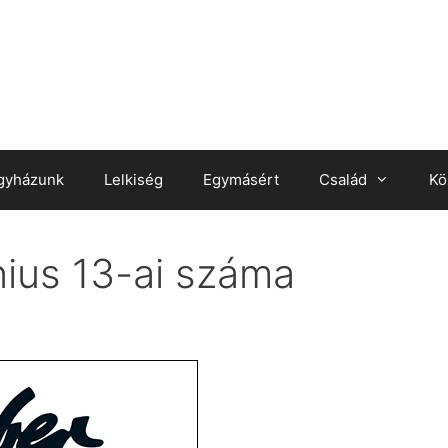
gyházunk
Lelkiség
Egymásért
Család
Kö
nius 13-ai száma