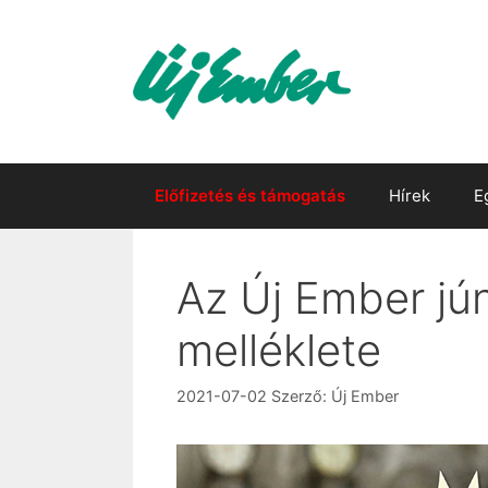
Kilépés
a
tartalomba
Előfizetés és támogatás
Hírek
E
Az Új Ember jún
melléklete
2021-07-02
Szerző:
Új Ember