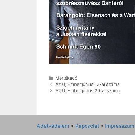
Kategória
Mértékadó
Az Új Ember június 13-ai száma
Az Új Ember június 20-ai száma
Adatvédelem
•
Kapcsolat
•
Impresszum