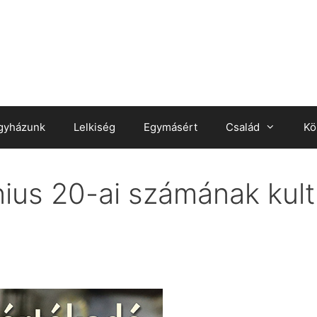
gyházunk
Lelkiség
Egymásért
Család
Kö
ius 20-ai számának kult