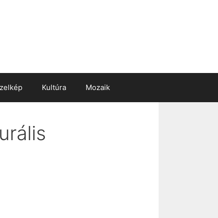
zelkép
Kultúra
Mozaik
urális