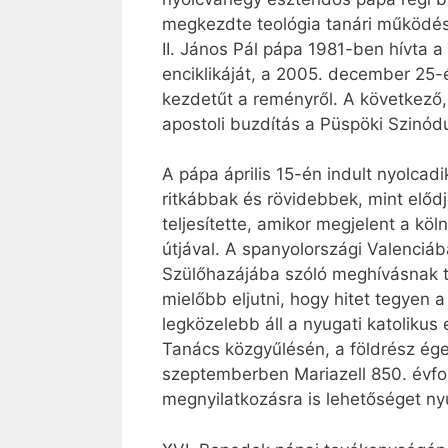
megkezdte teológia tanári működését
II. János Pál pápa 1981-ben hívta 
enciklikáját, a 2005. december 25-é
kezdetűt a reményről. A következő, 
apostoli buzdítás a Püspöki Szinódu
A pápa április 15-én indult nyolcadi
ritkábbak és rövidebbek, mint előd
teljesítette, amikor megjelent a köl
útjával. A spanyolországi Valenciá
Szülőhazájába szóló meghívásnak t
mielőbb eljutni, hogy hitet tegyen
legközelebb áll a nyugati katolikus
Tanács közgyűlésén, a földrész éget
szeptemberben Mariazell 850. évfor
megnyilatkozásra is lehetőséget nyú