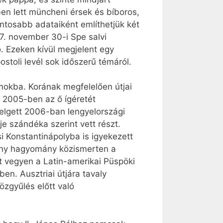
ben lett müncheni érsek és bíboros,
ntosabb adataiként említhetjük két
07. november 30-i Spe salvi
ó. Ezeken kívül megjelent egy
stoli levél sok időszerű témáról.
lamokba. Korának megfelelően útjai
. 2005-ben az ő ígéretét
sztelgett 2006-ban lengyelországi
e szándéka szerint vett részt.
 Konstantinápolyba is igyekezett
ztény hagyomány közismerten a
zt vegyen a Latin-amerikai Püspöki
en. Ausztriai útjára tavaly
özgyűlés előtt való