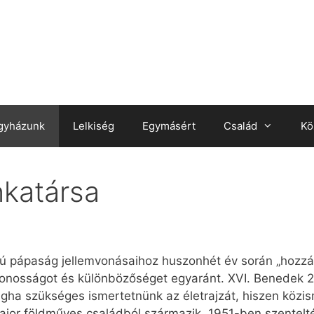
gyházunk
Lelkiség
Egymásért
Család
Kö
katársa
zú pápaság jellemvonásaihoz huszonhét év során „hozzá
ytonosságot és különbözőséget egyaránt. XVI. Benedek 2
gha szükséges ismertetnünk az életrajzát, hiszen közism
jor földműves családból származik, 1951-ben szentelté