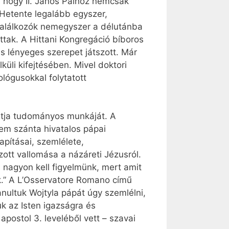
, hogy II. János Pálhoz nemcsak
 Hetente legalább egyszer,
találkozók nemegyszer a délutánba
attak. A Hittani Kongregáció bíboros
 lényeges szerepet játszott. Már
üli kifejtésében. Mivel doktori
lógusokkal folytatott
tatja tudományos munkáját. A
nem szánta hivatalos pápai
pításai, szemlélete,
tt vallomása a názáreti Jézusról.
 nagyon kell figyelmünk, mert amit
k.” A L’Osservatore Romano című
nultuk Wojtyla pápát úgy szemlélni,
k az Isten igazságra és
postol 3. leveléből vett – szavai