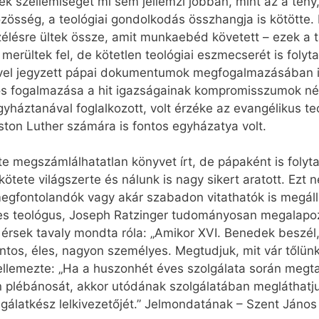
 szellemiségét mi sem jellemzi jobban, mint az a tény
zösség, a teológiai gondolkodás összhangja is kötötte.
lésre ültek össze, amit munkaebéd követett – ezek a 
merültek fel, de kötetlen teológiai eszmecserét is folyt
vével jegyzett pápai dokumentumok megfogalmazásában is
gos fogalmazása a hit igazságainak kompromisszumok nélk
háztanával foglalkozott, volt érzéke az evangélikus teo
ton Luther számára is fontos egyházatya volt.
e megszámlálhatatlan könyvet írt, de pápaként is foly
tete világszerte és nálunk is nagy sikert aratott. Ezt 
megfontolandók vagy akár szabadon vitathatók is megálla
es teológus, Joseph Ratzinger tudományosan megalapozo
érsek tavaly mondta róla: „Amikor XVI. Benedek beszél,
ntos, éles, nagyon személyes. Megtudjuk, mit vár tőlün
jellemezte: „Ha a huszonhét éves szolgálata során megta
an plébánosát, akkor utódának szolgálatában megláthatju
latkész lelkivezetőjét.” Jelmondatának – Szent János a