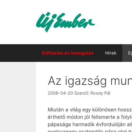
Kilépés
a
tartalomba
Előfizetés és támogatás
Hírek
E
Az igazság mun
2008-04-20
Szerző:
Rosdy Pál
Miután a világ egy különösen hoss
érthető módon jól felismerte a fol
pápasága harmadik évfordulóján ali
nyolcvanegy esztendős pápa régi ba