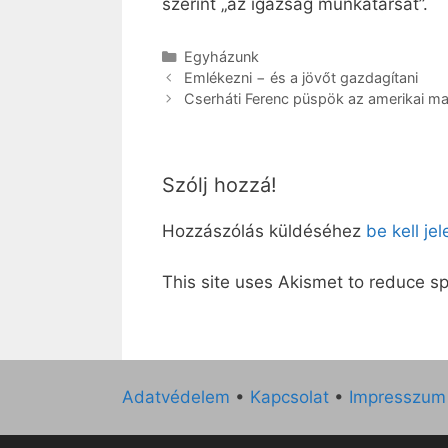
szerint „az igazság munkatársát”.
Kategória
Egyházunk
Emlékezni − és a jövőt gazdagítani
Cserháti Ferenc püspök az amerikai m
Szólj hozzá!
Hozzászólás küldéséhez
be kell je
This site uses Akismet to reduce 
Adatvédelem
•
Kapcsolat
•
Impresszum