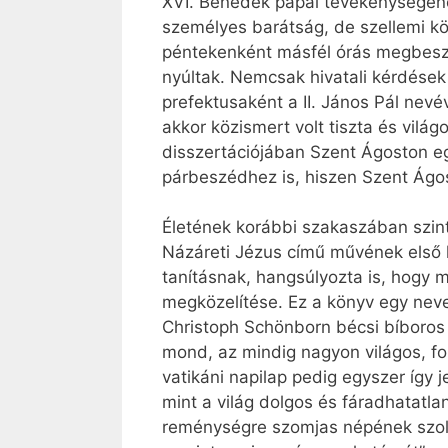
XVI. Benedek pápai tevékenységének
személyes barátság, de szellemi kö
péntekenként másfél órás megbeszé
nyúltak. Nemcsak hivatali kérdések 
prefektusaként a II. János Pál ne
akkor közismert volt tiszta és vilá
disszertációjában Szent Ágoston egy
párbeszédhez is, hiszen Szent Ágos
Életének korábbi szakaszában szint
Názáreti Jézus című művének első kö
tanításnak, hangsúlyozta is, hogy 
megközelítése. Ez a könyv egy nev
Christoph Schönborn bécsi bíboros 
mond, az mindig nagyon világos, fo
vatikáni napilap pedig egyszer így 
mint a világ dolgos és fáradhatatl
reménységre szomjas népének szolgá