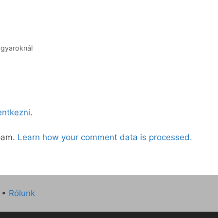
agyaroknál
lentkezni
.
spam.
Learn how your comment data is processed.
•
Rólunk