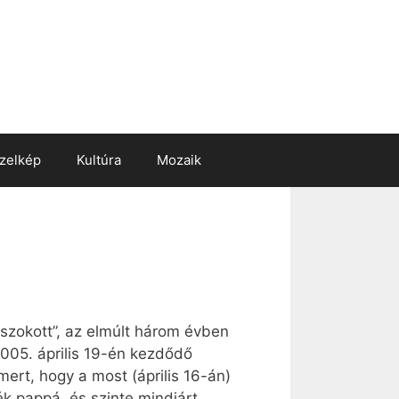
zelkép
Kultúra
Mozaik
szokott”, az elmúlt három évben
005. április 19-én kezdődő
ert, hogy a most (április 16-án)
k pappá, és szinte mindjárt