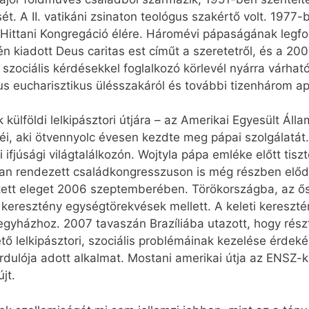
. A II. vatikáni zsinaton teológus szakértő volt. 1977-
a Hittani Kongregáció élére. Háromévi pápaságának legfo
n kiadott Deus caritas est címűt a szeretetről, és a 20
szociális kérdésekkel foglalkozó körlevél nyárra várhat
s eucharisztikus ülésszakáról és további tizenhárom apo
k külföldi lelkipásztori útjára – az Amerikai Egyesült Ál
jéi, aki ötvennyolc évesen kezdte meg pápai szolgálatát
ni ifjúsági világtalálkozón. Wojtyla pápa emléke előtt ti
ban rendezett családkongresszuson is még részben elődj
ett eleget 2006 szeptemberében. Törökországba, az ősi
 a keresztény egységtörekvések mellett. A keleti keres
 egyházhoz. 2007 tavaszán Brazíliába utazott, hogy rés
ő lelkipásztori, szociális problémáinak kezelése érdekéb
dulója adott alkalmat. Mostani amerikai útja az ENSZ-k
jt.