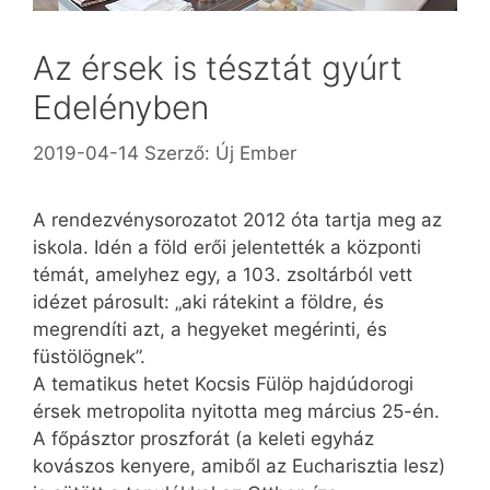
Az érsek is tésztát gyúrt
Edelényben
2019-04-14
Szerző:
Új Ember
A rendezvénysorozatot 2012­ óta tartja meg az
iskola. Idén a föld erői jelentették a központi
témát, amelyhez egy, a 103. zsoltárból vett
idézet párosult: „aki rátekint a földre, és
megrendíti azt, a hegyeket megérinti, és
füstölögnek”.
A tematikus hetet Kocsis Fülöp hajdúdorogi
érsek metropolita nyitotta meg március 25-én.
A főpásztor proszforát (a keleti egyház
kovászos kenyere, amiből az Eucharisztia lesz)