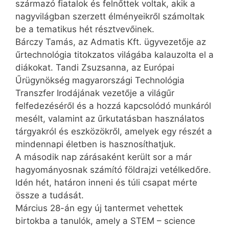
származó fiatalok és felnőttek voltak, akik a
nagyvilágban szerzett élményeikről számoltak
be a tematikus hét résztvevőinek.
Bárczy Tamás, az Admatis Kft. ügyvezetője az
űrtechnológia titokzatos világába kalauzolta el a
diákokat. Tandi Zsuzsanna, az Európai
Űrügynökség magyarországi Technológia
Transzfer Irodájának vezetője a világűr
felfedezéséről és a hozzá kapcsolódó munkáról
mesélt, valamint az űrkutatásban használatos
tárgyakról és eszközökről, amelyek egy részét a
mindennapi életben is hasznosíthatjuk.
A második nap zárásaként került sor a már
hagyományosnak számító földrajzi vetélkedőre.
Idén hét, határon inneni és túli csapat mérte
össze a tudását.
Március 28-án egy új tantermet vehettek
birtokba a tanulók, amely a STEM – science