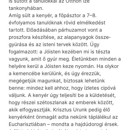
is sütött a tanulókkal az Otthon íze
tankonyhában.
Amíg sült a kenyér, a főpásztor a 7–8.
évfolyamos tanulóknak rövid elmélkedést
tartott. Előadásában párhuzamot vont a
proszfora készítése, az alapanyagok­ össze­
gyúrása és az isteni tervek között. Úgy
fogalmazott: a Jóisten kezében mi is tészta
vagyunk, amit ő gyúr meg. Életünkben minden a
helyére kerül a Jóisten keze nyomán. Ha olykor
a kemencébe kerülünk, és úgy érezzük,
megégetjük magunkat, biztosak lehetünk
benne: mindez kell ahhoz, hogy ízletes cipóvá
váljunk. A kenyér úgy teljesíti be a küldetését,
hogy részei szétoszlanak az emberek között,
akik elfogyasztják. Krisztus Urunk pedig élő
kenyérként önmagát adta nekünk táplálékul az
Eucharisztiában – mondta a hajdúdorogi érsek.