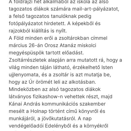
A földrajzi hét alkalmából az iskola az alsó
tagozatos diákok számára mail-art-pályázatot,
a felső tagozatos tanulóknak pedig
fotópályázatot hirdetett. A képekből és
rajzokból kiállítás is nyílt.
A Föld minden erői a zsoltárokban címmel
március 26-án Orosz Atanáz miskolci
megyéspüspök tartott előadást.
Zsoltárrészletek alapján arra mutatott rá, hogy a
világ minden táján látható, érzékelhető Isten
ujjlenyomata, és a zsoltár is azt mutatja be,
hogy az Úr örömét leli az alkotásban.
Mindeközben az alsó tagozatos diákok
látványos fizi­ka­show-n vehettek részt, majd
Kánai András kommunikációs szakember
mesélt a Holnap történt című könyvről és
munkájáról, a jövőkutatásról. A nap
vendégelőadói Edelényből és a környékről