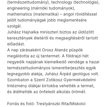
(természettudomány), tech­no­logy (technológia),
en­gi­­nee­ring (mérnöki tudományok),
mathematics (matematika) – angol rövidítéssel
jelölt tudományágak jobb megismerésére
szolgál.
Juhász Hajnalka miniszteri biztos az üldözött
keresztények életéről és megsegítéséről tartott
előadást.
A nap zárásaként Orosz Atanáz püspök
megáldotta az új tantermet. A földrajzi hét
negyedik napjának kiemelkedő vendége a hazai
természettudományos ismeretterjesztés egyik
legnagyobb alakja, Juhász Árpád geológus volt.
Szombaton a Szent Zoti­kosz Gyermekvédelmi
Intézmény diákjai birtokba vehették a termet,
és átélhették az önfeledt alkotás örömét.
Forrás és fotó: Trestyánszki Rita/Miskolci