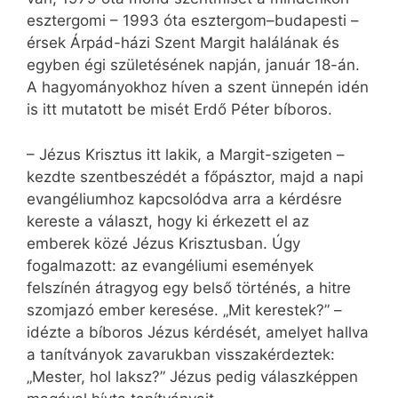
esztergomi – 1993 óta esztergom–budapesti –
érsek Árpád-házi Szent Margit halálának és
egyben égi születésének napján, január 18-án.
A hagyományokhoz híven a szent ünnepén idén
is itt mutatott be misét Erdő Péter bíboros.
– Jézus Krisztus itt lakik, a Margit-szigeten –
kezdte szentbeszédét a főpásztor, majd a napi
evangéliumhoz kapcsolódva arra a kérdésre
kereste a választ, hogy ki érkezett el az
emberek közé Jézus Krisztusban. Úgy
fogalmazott: az evangéliumi események
felszínén átragyog egy belső történés, a hitre
szomjazó ember keresése. „Mit kerestek?” –
idézte a bíboros Jézus kérdését, amelyet hallva
a tanítványok zavarukban visszakérdeztek:
„Mester, hol laksz?” Jézus pedig válaszképpen