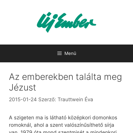
Kilépés
a
tartalomba
Menü
Az emberekben találta meg
Jézust
2015-01-24
Szerző:
Trauttwein Éva
A szigeten ma is látható középkori domonkos
romoknál, ahol a szent valószínűsíthető sírja
van, 1979 óta mond szentmisét a mindenkori