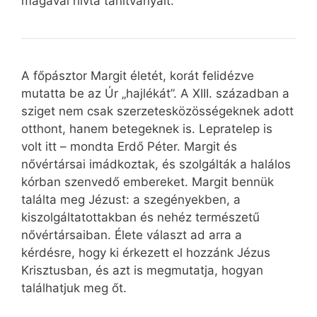
magával hívta tanítványait.
A főpásztor Margit életét, korát felidézve
mutatta be az Úr „hajlékát”. A XIII. században a
sziget nem csak szerzetesközösségeknek adott
otthont, hanem betegeknek is. Lepratelep is
volt itt – mondta Erdő Péter. Margit és
nővértársai imádkoztak, és szolgálták a halálos
kórban szenvedő embereket. Margit bennük
találta meg Jézust: a szegényekben, a
kiszolgáltatottakban és nehéz természetű
nővértársaiban. Élete választ ad arra a
kérdésre, hogy ki érkezett el hozzánk Jézus
Krisztusban, és azt is megmutatja, hogyan
találhatjuk meg őt.