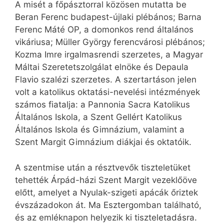
A misét a főpásztorral közösen mutatta be
Beran Ferenc budapest-újlaki plébános; Barna
Ferenc Máté OP, a domonkos rend általános
vikáriusa; Müller György ferencvárosi plébános;
Kozma Imre irgalmasrendi szerzetes, a Magyar
Máltai Szeretetszolgálat elnöke és Depaula
Flavio szalézi szerzetes. A szertartáson jelen
volt a katolikus oktatási-nevelési intézmények
számos fiatalja: a Pannonia Sacra Katolikus
Általános Iskola, a Szent Gellért Katolikus
Általános Iskola és Gimnázium, valamint a
Szent Margit Gimnázium diákjai és oktatóik.
A szentmise után a résztvevők tiszteletüket
tehették Árpád-házi Szent Margit vezeklőöve
előtt, amelyet a Nyulak-szigeti apácák őriztek
évszázadokon át. Ma Esztergomban található,
és az emléknapon helyezik ki tiszteletadásra.