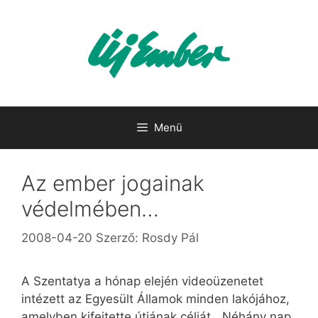
Kilépés
a
tartalomba
Menü
Az ember jogainak
védelmében…
2008-04-20
Szerző:
Rosdy Pál
A Szentatya a hónap elején videoüzenetet
intézett az Egyesült Államok minden lakójához,
amelyben kifejtette útjának célját. „Néhány nap