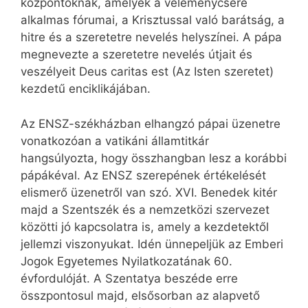
központoknak, amelyek a véleménycsere
alkalmas fórumai, a Krisztussal való barátság, a
hitre és a szeretetre nevelés helyszínei. A pápa
megnevezte a szeretetre nevelés útjait és
veszélyeit Deus caritas est (Az Isten szeretet)
kezdetű enciklikájában.
Az ENSZ-székházban elhangzó pápai üzenetre
vonatkozóan a vatikáni államtitkár
hangsúlyozta, hogy összhangban lesz a korábbi
pápákéval. Az ENSZ szerepének értékelését
elismerő üzenetről van szó. XVI. Benedek kitér
majd a Szentszék és a nemzetközi szervezet
közötti jó kapcsolatra is, amely a kezdetektől
jellemzi viszonyukat. Idén ünnepeljük az Emberi
Jogok Egyetemes Nyilatkozatának 60.
évfordulóját. A Szentatya beszéde erre
összpontosul majd, elsősorban az alapvető