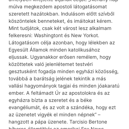
múlva megkezdem apostoli látogatásomat
szeretett hazátokban. Indulásom előtt szívből
köszöntelek benneteket, és imáitokat kérem.
Mint tudjátok, csak két várost lesz alkalmam
felkeresni: Washingtont és New Yorkot.
Látogatásom célja azonban, hogy lélekben az
Egyesült Államok minden katolikusához
eljussak. Ugyanakkor erősen remélem, hogy
közöttetek való jelenlétemet testvéri
gesztusként fogadja minden egyházi közösség,
továbbá a barátság jelének tekintik a más
vallási hagyományok tagjai és minden jóakaratú
ember. A feltámadt Úr az apostolokra és az
egyházra bízta a szeretet és a béke
evangéliumát, és az volt a szándéka, hogy ezt
az üzenetet vigyék el minden népnek” –
hangzott a pápa üzenete. Tarcisio Bertone