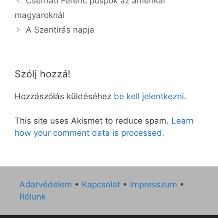
Cserháti Ferenc püspök az amerikai
magyaroknál
A Szentírás napja
Szólj hozzá!
Hozzászólás küldéséhez
be kell jelentkezni
.
This site uses Akismet to reduce spam.
Learn
how your comment data is processed.
Adatvédelem
•
Kapcsolat
•
Impresszum
•
Rólunk