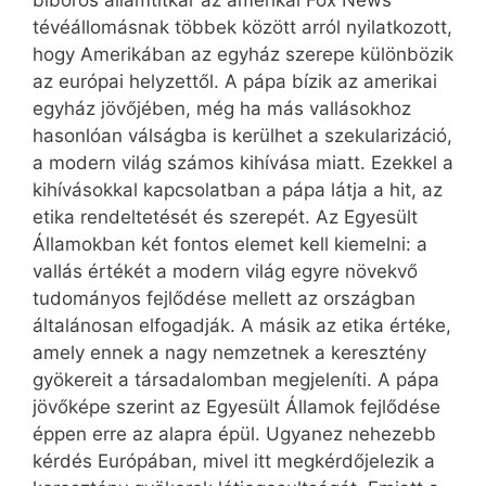
bíboros államtitkár az amerikai Fox News
tévéállomásnak többek között arról nyilatkozott,
hogy Amerikában az egyház szerepe különbözik
az európai helyzettől. A pápa bízik az amerikai
egyház jövőjében, még ha más vallásokhoz
hasonlóan válságba is kerülhet a szekularizáció,
a modern világ számos kihívása miatt. Ezekkel a
kihívásokkal kapcsolatban a pápa látja a hit, az
etika rendeltetését és szerepét. Az Egyesült
Államokban két fontos elemet kell kiemelni: a
vallás értékét a modern világ egyre növekvő
tudományos fejlődése mellett az országban
általánosan elfogadják. A másik az etika értéke,
amely ennek a nagy nemzetnek a keresztény
gyökereit a társadalomban megjeleníti. A pápa
jövőképe szerint az Egyesült Államok fejlődése
éppen erre az alapra épül. Ugyanez nehezebb
kérdés Európában, mivel itt megkérdőjelezik a