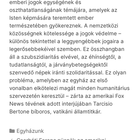
emberi jogok egységének és
oszthatatlanságának témájára, amelyek az
Isten képmására teremtett ember
természetében gyökereznek. A nemzetközi
közösségnek kötelessége a jogok védelme –
különös tekintettel a leggyengébbek jogaira a
legerősebbekéivel szemben. Ez összhangban
áll a szubszidiaritás elvével, az éhínségtől, a
tudatlanságtól, a járványbetegségektől
szenvedő népek iránti szolidaritással. Ez olyan
probléma, amelyben az egyház az első
vonalban elkötelezi magát minden humanitárius
szervezetén keresztül – zárta az amerikai Fox
News tévének adott interjújában Tarcisio
Bertone bíboros, vatikáni államtitkár.
Kategória
Egyházunk