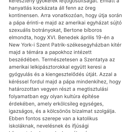
keresztény gyökerek létjogosultságát. Emiatt a
hanyatlás kockázata áll fenn az öreg
kontinensen. Arra vonatkozóan, hogy útja során
a pápa érinti-e majd az amerikai egyházat sújtó
szexuális botrányokat, Bertone bíboros
elmondta, hogy XVI. Benedek április 19-én a
New York-i Szent Patrik-székesegyházban kitér
majd a témára a papokhoz intézett
beszédében. Természetesen a Szentatya az
amerikai lelkipásztorokkal együtt keresi a
gyógyulás és a kiengesztelődés útját. Azzal a
kéréssel fordul majd a pápa mindenkihez, hogy
határozottan vegyen részt a megtisztulási
folyamatban egy olyan kultúra építése
érdekében, amely erkölcsileg egységes,
igazságos, és a kölcsönös bizalmat szolgálja.
Ebben fontos szerepe van a katolikus
iskoláknak, nevelésnek és ifjúsági