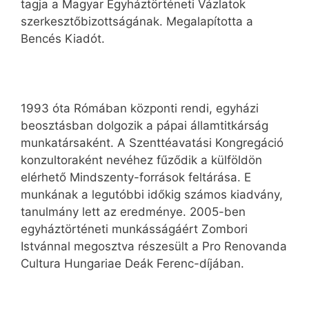
tagja a Magyar Egyháztörténeti Vázlatok
szerkesztőbizottságának. Megalapította a
Bencés Kiadót.
1993 óta Rómában központi rendi, egyházi
beosztásban dolgozik a pápai államtitkárság
munkatársaként. A Szenttéavatási Kongregáció
konzultoraként nevéhez fűződik a külföldön
elérhető Mindszenty-források feltárása. E
munkának a legutóbbi időkig számos kiadvány,
tanulmány lett az eredménye. 2005-ben
egyháztörténeti munkásságáért Zombori
Istvánnal megosztva részesült a Pro Renovanda
Cultura Hungariae Deák Ferenc-díjában.