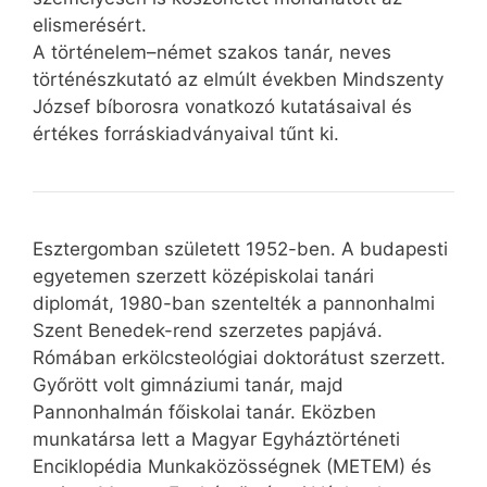
elismerésért.
A történelem–német szakos tanár, neves
történészkutató az elmúlt években Mindszenty
József bíborosra vonatkozó kutatásaival és
értékes forráskiadványaival tűnt ki.
Esztergomban született 1952-ben. A budapesti
egyetemen szerzett középiskolai tanári
diplomát, 1980-ban szentelték a pannonhalmi
Szent Benedek-rend szerzetes papjává.
Rómában erkölcsteológiai doktorátust szerzett.
Győrött volt gimnáziumi tanár, majd
Pannonhalmán főiskolai tanár. Eközben
munkatársa lett a Magyar Egyháztörténeti
Enciklopédia Munkaközösségnek (METEM) és