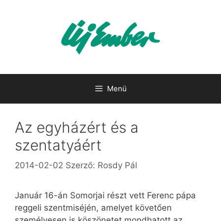
Kilépés
a
tartalomba
Menü
Az egyházért és a
szentatyáért
2014-02-02
Szerző:
Rosdy Pál
Január 16-án Somorjai részt vett Ferenc pápa
reggeli szentmiséjén, amelyet követően
személyesen is köszönetet mondhatott az