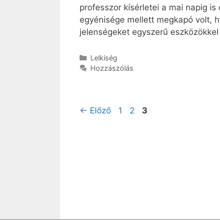
professzor kísérletei a mai napig i
egyénisége mellett megkapó volt, h
jelenségeket egyszerű eszközökkel 
Kategória
Lelkiség
Hozzászólás
Oldal
Oldal
Oldal
←
Előző
1
2
3