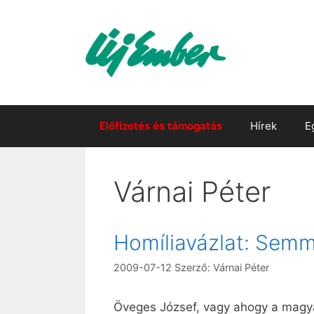
Kilépés
a
tartalomba
Előfizetés és támogatás
Hírek
E
Várnai Péter
Homíliavázlat: Semm
2009-07-12
Szerző:
Várnai Péter
Öveges József, vagy ahogy a magya