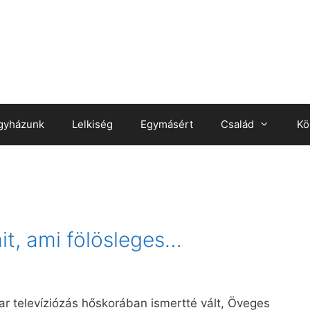
gyházunk
Lelkiség
Egymásért
Család
Kö
it, ami fölösleges…
r televíziózás hőskorában ismertté vált, Öveges