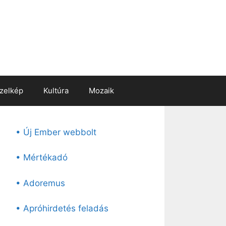
zelkép
Kultúra
Mozaik
• Új Ember webbolt
• Mértékadó
• Adoremus
• Apróhirdetés feladás