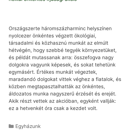
Országszerte háromszázharminc helyszínen
nyolcezer önkéntes végzett ökológiai,
társadalmi és közhasznú munkát az elmúlt
hétvégén, hogy szebbé tegyék környezetüket,
és példát mutassanak arra: összefogva nagy
dolgokra vagyunk képesek, és sokat tehetünk
egymásért. Értékes munkát végeztek,
maradandó dolgokat vittek véghez a fiatalok, és
közben megtapasztalhatták az önkéntes,
áldozatos munka nagyszerű érzését és erejét.
Akik részt vettek az akcióban, egyként vallják:
ez a hetvenkét óra csak a kezdet volt.
Kategória
Egyházunk