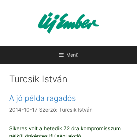
Kilépés
a
tartalomba
Menü
Turcsik István
A jó példa ragadós
2014-10-17
Szerző:
Turcsik István
Sikeres volt a hetedik 72 óra kompromisszum
nélkül önkéntes ifjúsági akció