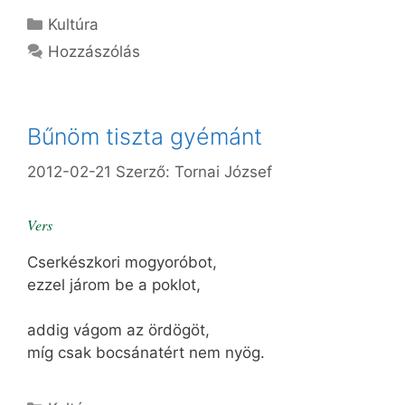
Kategória
Kultúra
Hozzászólás
Bűnöm tiszta gyémánt
2012-02-21
Szerző:
Tornai József
Vers
Cserkészkori mogyoróbot,
ezzel járom be a poklot,
addig vágom az ördögöt,
míg csak bocsánatért nem nyög.