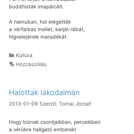
buddhisták imapálcáit.
A hamuban, hol elégették
a vérfarkas mellét, karját-lábát,
hígvelejének maradékát
Kategória
Kultúra
Hozzászólás
Halottak lakodalmán
2013-01-09
Szerző:
Tornai József
Hogy bíznak csontjaikban, perceikben
a vérükre hallgató emberek!