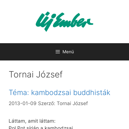
Kilépés
a
tartalomba
Menü
Tornai József
Téma: kambodzsai buddhisták
2013-01-09
Szerző:
Tornai József
Láttam, amit láttam:
Pol Pot sírján a kambodzsai