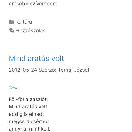
erősebb szívemben.
Kategória
Kultúra
Hozzászólás
Mind aratás volt
2012-05-24
Szerző:
Tornai József
Vers
Föl-föl a zászlót!
Mind aratás volt
eddig is élned,
mégse dicsérted
annyira, mint kell,