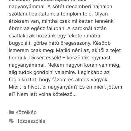
nagyanyámmal. A sötét decemberi hajnalon
szótlanul baktatunk a templom felé. Olyan
érzésem van, mintha csak mi ketten lennénk
ébren az egész faluban. A saroknál aztán
csatlakozik hozzánk egy fekete ruhába
bugyolált, görbe hátú öregasszony. Később
ismerem csak meg: Matild néni az, akitől a tejet
hordjuk. Dicsértessék! – köszöntik egymást
nagyanyámmal. Nekem nagyon korán van még,
alig tudok gondolni valamire. Leginkább az
foglalkoztat, hogy fázom és álmos vagyok.
Miért is hívott el nagyanyám? És én miért jöttem
el? Nem lett volna kötelező…
Kategória
Közelkép
Hozzászólás