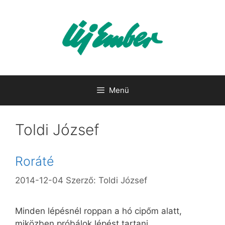
Kilépés
a
tartalomba
Menü
Toldi József
Roráté
2014-12-04
Szerző:
Toldi József
Minden lépésnél roppan a hó cipőm alatt,
miközben próbálok lépést tartani