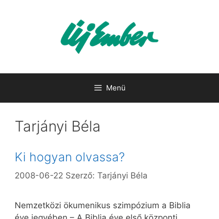
Kilépés
a
tartalomba
Menü
Tarjányi Béla
Ki hogyan olvassa?
2008-06-22
Szerző:
Tarjányi Béla
Nemzetközi ökumenikus szimpózium a Biblia
éve jegyében – A Biblia éve első központi