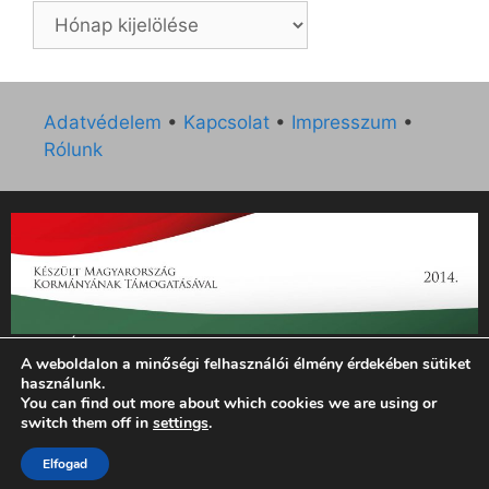
Archívum
Adatvédelem
•
Kapcsolat
•
Impresszum
•
Rólunk
„Az Új Ember katolikus hetilap 2014. évi működésének
A weboldalon a minőségi felhasználói élmény érdekében sütiket
támogatását az EGYH-KCP-14-P-0121 sz. támogatási
használunk.
szerződés keretében 3 000 000 Ft összegben támogatta az
You can find out more about which cookies we are using or
Emberi Erőforrások Minisztériuma.”
switch them off in
settings
.
Elfogad
© 2026 Magyar Kurír - Új Ember
• Készült
GeneratePress