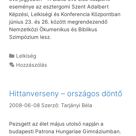
eseménye az esztergomi Szent Adalbert
Képzési, Lelkiségi és Konferencia Központban
június 23. és 26. között megrendezendő
Nemzetközi Ökumenikus és Biblikus
Szimpózium lesz.
Kategória
Lelkiség
Hozzászólás
Hittanverseny – országos döntő
2008-06-08
Szerző:
Tarjányi Béla
Pezsgett az élet május utolsó napján a
budapesti Patrona Hungariae Gimnáziumban.