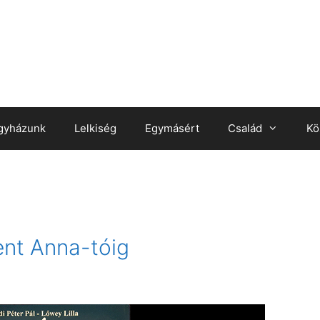
gyházunk
Lelkiség
Egymásért
Család
Kö
ent Anna-tóig