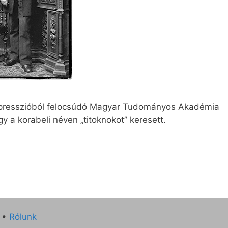
epresszióból felocsúdó Magyar Tudományos Akadémia
agy a korabeli néven „titoknokot” keresett.
•
Rólunk