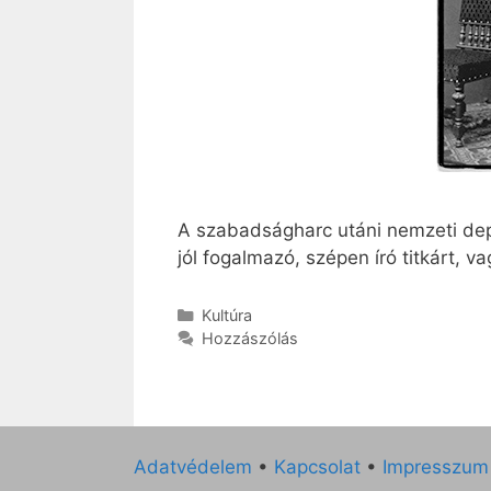
A szabadságharc utáni nemzeti d
jól fogalmazó, szépen író titkárt, v
Kategória
Kultúra
Hozzászólás
Adatvédelem
•
Kapcsolat
•
Impresszum