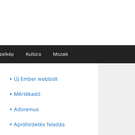
zelkép
Kultúra
Mozaik
• Új Ember webbolt
• Mértékadó
• Adoremus
• Apróhirdetés feladás