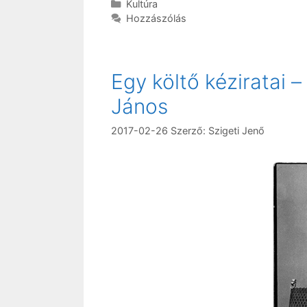
Kategória
Kultúra
Hozzászólás
Egy költő kéziratai –
János
2017-02-26
Szerző:
Szigeti Jenő