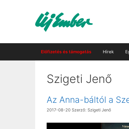
Kilépés
a
tartalomba
Előfizetés és támogatás
Hírek
E
Szigeti Jenő
Az Anna-báltól a Sz
2017-08-20
Szerző:
Szigeti Jenő