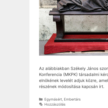
Az alábbiakban Székely János szo
Konferencia (MKPK) társadalmi kérdé
elnökének levelét adjuk közre, ame
részének módosítása kapcsán írt.
Kategória
Egymásért
,
Embertárs
Hozzászólás