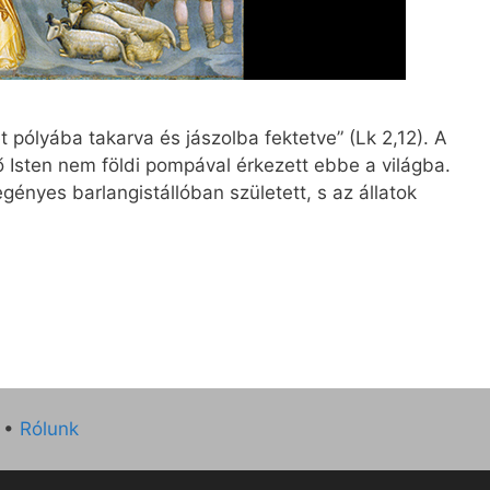
et pólyába takarva és jászolba fektetve” (Lk 2,12). A
tő Isten nem földi pompával érkezett ebbe a világba.
ényes barlangistállóban született, s az állatok
•
Rólunk