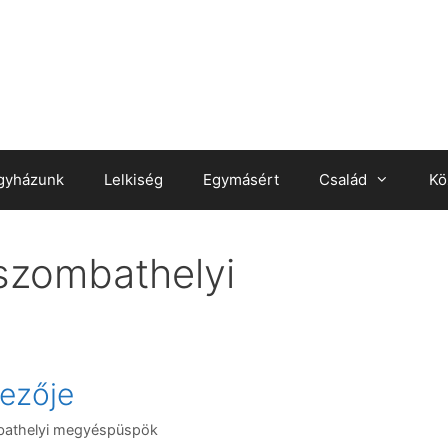
gyházunk
Lelkiség
Egymásért
Család
Kö
szombathelyi
ezője
bathelyi megyéspüspök