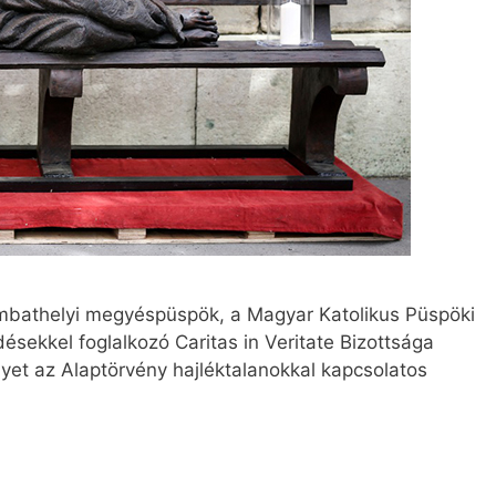
mbathelyi megyéspüspök, a Magyar Katolikus Püspöki
sekkel foglalkozó Caritas in Veritate Bizottsága
lyet az Alaptörvény hajléktalanokkal kapcsolatos