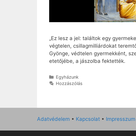
„Ez lesz a jel: találtok egy gyermek
végtelen, csillagmilliárdokat terem
Gyönge, védtelen gyermekként, szeg
etetőjébe, a jászolba fektették.
Kategória
Egyházunk
Hozzászólás
Adatvédelem
•
Kapcsolat
•
Impresszum