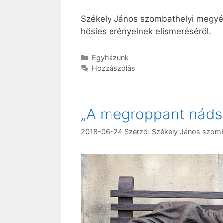
Székely János szombathelyi megyé
hősies erényeinek elismeréséről.
Kategória
Egyházunk
Hozzászólás
„A megroppant nádsz
2018-06-24
Szerző:
Székely János szom