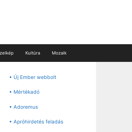
zelkép
Kultúra
Mozaik
• Új Ember webbolt
• Mértékadó
• Adoremus
• Apróhirdetés feladás