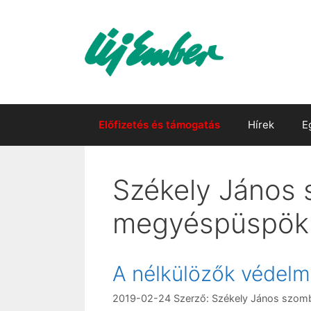
Kilépés
a
tartalomba
Előfizetés és támogatás
Hírek
E
Székely János 
megyéspüspök
A nélkülözők védelm
2019-02-24
Szerző:
Székely János szom