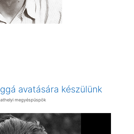
ggá avatására készülünk
athelyi megyéspüspök