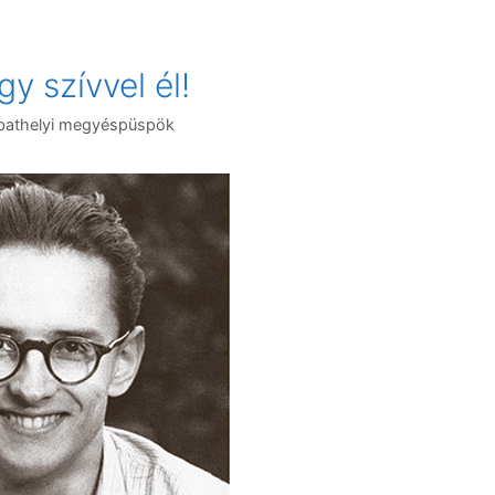
gy szívvel él!
bathelyi megyéspüspök