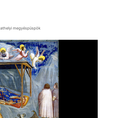
athelyi megyéspüspök