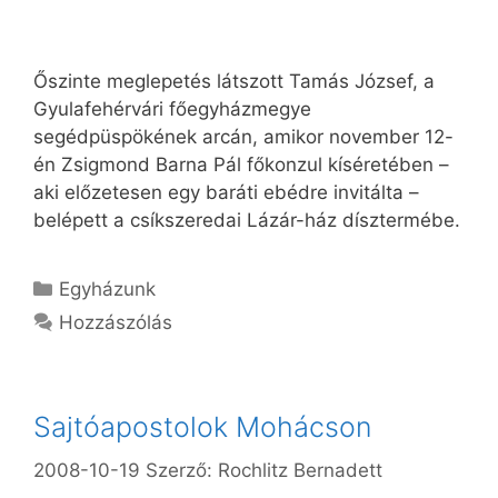
Őszinte meglepetés látszott Tamás József, a
Gyulafehérvári főegyházmegye
segédpüspökének arcán, amikor november 12-
én Zsigmond Barna Pál főkonzul kíséretében –
aki előzetesen egy baráti ebédre invitálta –
belépett a csíkszeredai Lázár-ház dísztermébe.
Kategória
Egyházunk
Hozzászólás
Sajtóapostolok Mohácson
2008-10-19
Szerző:
Rochlitz Bernadett