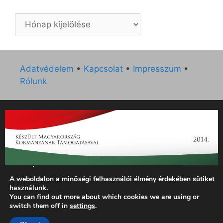
Archívum
Adatvédelem
•
Kapcsolat
•
Impresszum
•
Rólunk
„Az Új Ember katolikus hetilap 2014. évi működésének
A weboldalon a minőségi felhasználói élmény érdekében sütiket
támogatását az EGYH-KCP-14-P-0121 sz. támogatási
használunk.
szerződés keretében 3 000 000 Ft összegben támogatta az
You can find out more about which cookies we are using or
Emberi Erőforrások Minisztériuma.”
switch them off in
settings
.