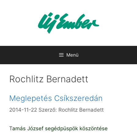
Kilépés
a
tartalomba
Menü
Rochlitz Bernadett
Meglepetés Csíkszeredán
2014-11-22
Szerző:
Rochlitz Bernadett
T
amás József segédpüspök köszöntése