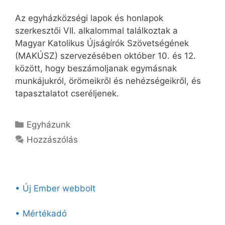
Az egyházközségi lapok és honlapok
szerkesztői VII. alkalommal találkoztak a
Magyar Katolikus Újságírók Szövetségének
(MAKÚSZ) szervezésében október 10. és 12.
között, hogy beszámoljanak egymásnak
munkájukról, örömeikről és nehézségeikről, és
tapasztalatot cseréljenek.
Kategória
Egyházunk
Hozzászólás
• Új Ember webbolt
• Mértékadó