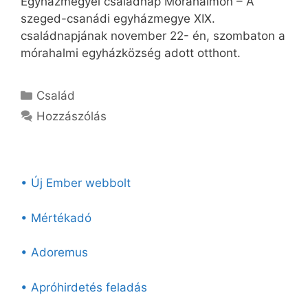
Egyházmegyei családnap Mórahalmon – A
szeged-csanádi egyházmegye XIX.
családnapjának november 22- én, szombaton a
mórahalmi egyházközség adott otthont.
Kategória
Család
Hozzászólás
• Új Ember webbolt
• Mértékadó
• Adoremus
• Apróhirdetés feladás