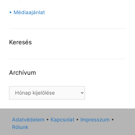
• Médiaajánlat
Keresés
Archívum
Archívum
Adatvédelem
•
Kapcsolat
•
Impresszum
•
Rólunk