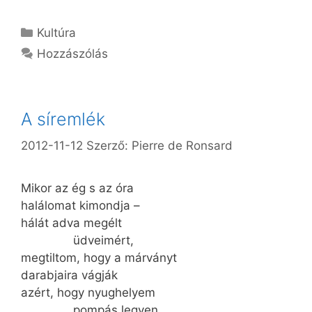
Kategória
Kultúra
Hozzászólás
A síremlék
2012-11-12
Szerző:
Pierre de Ronsard
Mikor az ég s az óra
halálomat kimondja –
hálát adva megélt
üdveimért,
megtiltom, hogy a márványt
darabjaira vágják
azért, hogy nyughelyem
pompás legyen.