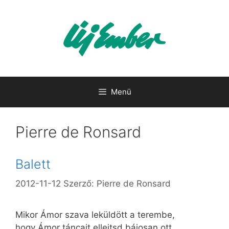
Kilépés
a
tartalomba
Menü
Pierre de Ronsard
Balett
2012-11-12
Szerző:
Pierre de Ronsard
Mikor Ámor szava leküldött a terembe,
hogy Ámor táncait ellejtsd bájosan ott,