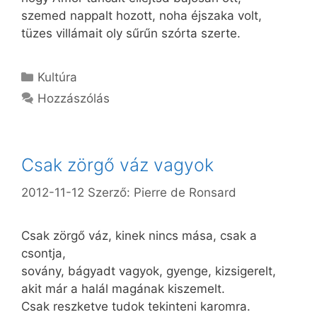
szemed nappalt hozott, noha éjszaka volt,
tüzes villámait oly sűrűn szórta szerte.
Kategória
Kultúra
Hozzászólás
Csak zörgő váz vagyok
2012-11-12
Szerző:
Pierre de Ronsard
Csak zörgő váz, kinek nincs mása, csak a
csontja,
sovány, bágyadt vagyok, gyenge, kizsigerelt,
akit már a halál magának kiszemelt.
Csak reszketve tudok tekinteni karomra.