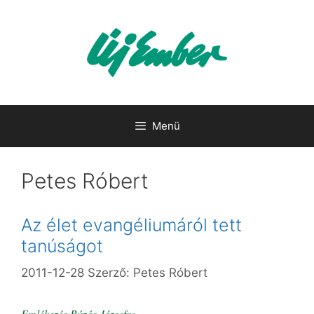
Kilépés
a
tartalomba
Menü
Petes Róbert
Az élet evangéliumáról tett
tanúságot
2011-12-28
Szerző:
Petes Róbert
Emlékezés Búzás Józsefre