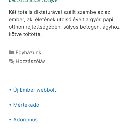
Két totális diktatúrával szállt szembe az az
ember, aki életének utolsó éveit a győri papi
otthon rejtettségében, súlyos betegen, ágyhoz
kötve töltötte.
Kategória
Egyházunk
Hozzászólás
• Új Ember webbolt
• Mértékadó
• Adoremus