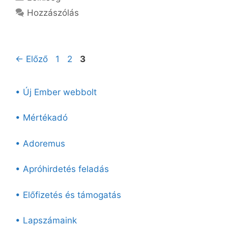
Hozzászólás
Oldal
Oldal
Oldal
←
Előző
1
2
3
• Új Ember webbolt
• Mértékadó
• Adoremus
• Apróhirdetés feladás
• Előfizetés és támogatás
• Lapszámaink