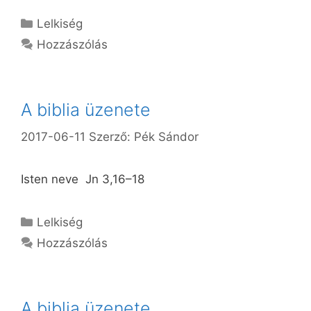
Kategória
Lelkiség
Hozzászólás
A biblia üzenete
2017-06-11
Szerző:
Pék Sándor
Isten neve Jn 3,16–18
Kategória
Lelkiség
Hozzászólás
A biblia üzenete