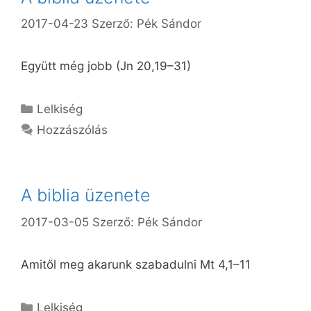
2017-04-23
Szerző:
Pék Sándor
Együtt még jobb (Jn 20,19–31)
Kategória
Lelkiség
Hozzászólás
A biblia üzenete
2017-03-05
Szerző:
Pék Sándor
Amitől meg akarunk szabadulni Mt 4,1–11
Kategória
Lelkiség