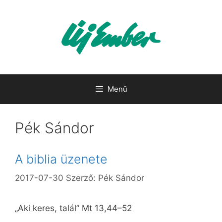
Kilépés
a
tartalomba
Menü
Pék Sándor
A biblia üzenete
2017-07-30
Szerző:
Pék Sándor
„Aki keres, talál” Mt 13,44–52