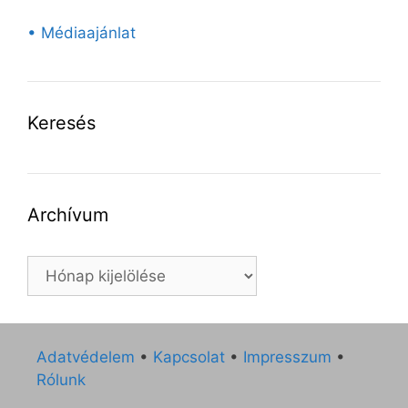
• Médiaajánlat
Keresés
Archívum
Archívum
Adatvédelem
•
Kapcsolat
•
Impresszum
•
Rólunk