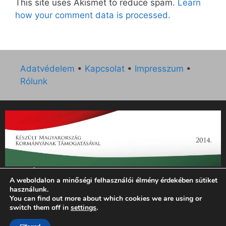
This site uses Akismet to reduce spam.
Learn
how your comment data is processed.
Adatvédelem
•
Kapcsolat
•
Impresszum
•
Rólunk
„Az Új Ember katolikus hetilap 2014. évi működésének
A weboldalon a minőségi felhasználói élmény érdekében sütiket
támogatását az EGYH-KCP-14-P-0121 sz. támogatási
használunk.
szerződés keretében 3 000 000 Ft összegben támogatta az
You can find out more about which cookies we are using or
Emberi Erőforrások Minisztériuma.”
switch them off in
settings
.