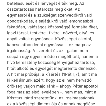
beteljesülését és lényegét élték meg. Az
összetartozás határozta meg őket. Az
egymásról és a szükséget szenvedőkről való
gondoskodás, a sajátjukról való lemondásból
fakadóan, valóságos közösséggé formálta őket,
igazi társai, testvérei, fivérei, nővérei, atyái és
anyái voltak egymásnak. Közösséget alkotni,
kapcsolatban lenni egymással – ez maga az
irgalmasság. A szeretet és az irgalom nem
csupán egy egyéni módon megélt tett, hanem a
hívő keresztény közösség lényegéhez tartozó,
hitét alkotó és egységét megteremtő dimenzió.
A hit mai próbája, a kísértés (1Pét 1,7), amit ma
ki kell állnunk azért, hogy az el nem hervadó
örökség várjon majd ránk – ahogy Péter apostol
fogalmaz az első levelében –, nem más, mint a
Krisztus iránti szeretetünk, az irgalmasságnak
ez a közösségi dimenziója és annak megélése.