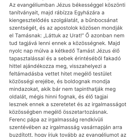
Az evangéliumban Jézus békességgel köszönti
tanítványait, majd rábízza Egyhá­zára a
kiengesztelődés szolgálatát, a bűnbocsánat
szentségét, és az apostolok közösen mondják
el Tamásnak: „Láttuk az Urat!” Ő azonban nem
tud tagjává lenni ennek a közösségnek. Majd
nyolc nap múlva a kétkedő Tamást Jézus élő
tapasztalással és a sebek érintéséből fakadó
hittel ajándékozza meg, visszahelyezi a
feltámadásba vettet hitet megélő testület
közösségi erejébe, és boldognak mondja
mindazokat, akik bár nem tapinthatják meg
oldalát, mégis hinni fognak, és élő tagjai
lesznek ennek a szeretetet és az irgalmasságot
közösségben megélő összetartozásnak.
Ferenc pápa az irgalmasság rendkívüli
szentévében az irgalmasság vasárnapján arra
buzdított, hogy írjuk tovább az evangéliumot az