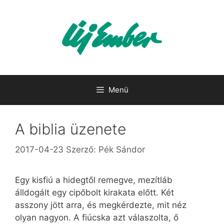
Kilépés
a
tartalomba
Menü
A biblia üzenete
2017-04-23
Szerző:
Pék Sándor
Egy kisfiú a hidegtől remegve, mezítláb
álldogált egy cipőbolt kirakata előtt. Két
asszony jött arra, és megkérdezte, mit néz
olyan nagyon. A fiúcska azt válaszolta, ő