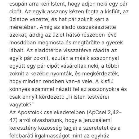
csupán arra kéri Istent, hogy adjon neki egy pár
cipőt. Az egyik asszony kézen fogta a kisfiút, az
üzletbe vezette, és hat pár zoknit kért a
méretében. Amíg az eladó összekészítette
azokat, addig az üzlet hátsó részében lévő
mosdóban megmosta és megtörölte a gyerek
lábait. Az eladótérbe visszatérve ráadta az
egyik pár zoknit, azután a másik asszonnyal
együtt egy pár cipőt vásároltak neki, a többi
zoknit a kezébe nyomták, és megkérdezték,
hogy minden rendben van-e vele. A kisfiú
könnyes szemmel nézett fel az asszonyokra és
csak ennyit kérdezett: „Ti Isten testvérei
vagytok?”
Az Apostolok cselekedeteiben (ApCsel 2,42–
47) arról olvashatunk, hogy a jeruzsálemi
keresztény közösség tagjai a szeretetet és a
felebaráti irgalmasságot mint az egyház