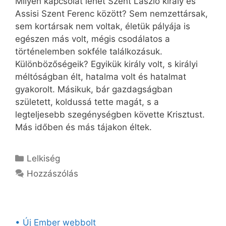
Milyen kapcsolat lehet Szent László király és
Assisi Szent Ferenc között? Sem nemzettársak,
sem kortársak nem voltak, életük pályája is
egészen más volt, mégis csodálatos a
történelemben sokféle találkozásuk.
Különbözőségeik? Egyikük király volt, s királyi
méltóságban élt, hatalma volt és hatalmat
gyakorolt. Másikuk, bár gazdagságban
született, koldussá tette magát, s a
legteljesebb szegénységben követte Krisztust.
Más időben és más tájakon éltek.
Kategória
Lelkiség
Hozzászólás
• Új Ember webbolt