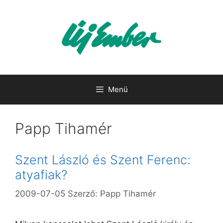
Kilépés
a
tartalomba
Menü
Papp Tihamér
Szent László és Szent Ferenc:
atyafiak?
2009-07-05
Szerző:
Papp Tihamér