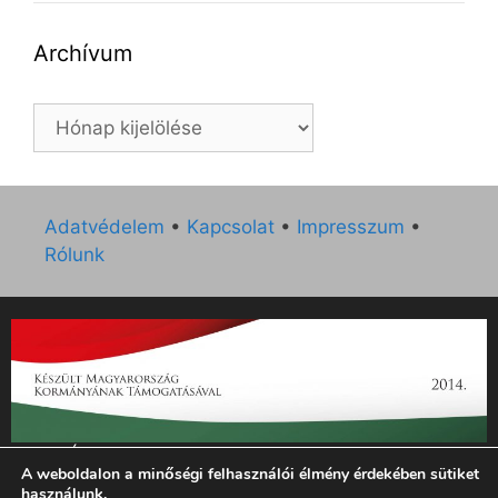
Archívum
Archívum
Adatvédelem
•
Kapcsolat
•
Impresszum
•
Rólunk
„Az Új Ember katolikus hetilap 2014. évi működésének
A weboldalon a minőségi felhasználói élmény érdekében sütiket
támogatását az EGYH-KCP-14-P-0121 sz. támogatási
használunk.