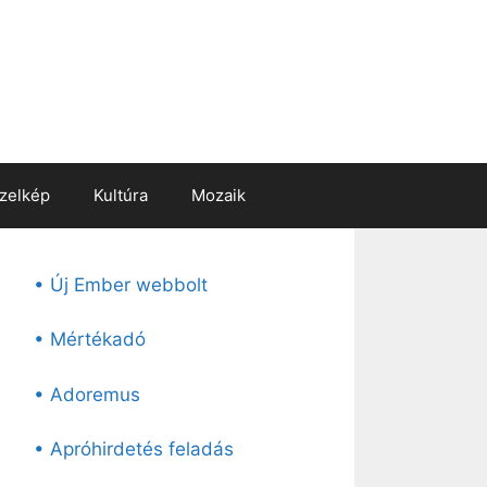
zelkép
Kultúra
Mozaik
• Új Ember webbolt
• Mértékadó
• Adoremus
• Apróhirdetés feladás