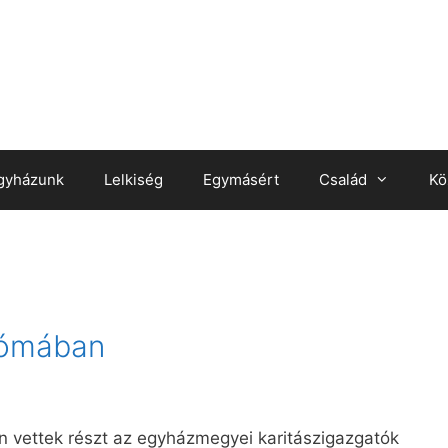
gyházunk
Lelkiség
Egymásért
Család
Kö
Rómában
n vettek részt az egyházmegyei karitászigazgatók