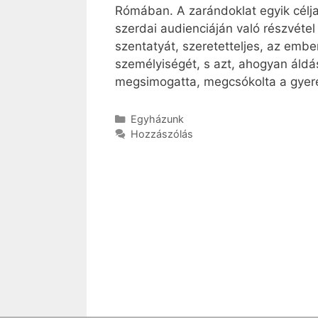
Rómában. A zarándoklat egyik cél
szerdai audienciáján való részvétel 
szentatyát, szeretetteljes, az embe
személyiségét, s azt, ahogyan áldá
megsimogatta, megcsókolta a gyerek
Kategória
Egyházunk
Hozzászólás