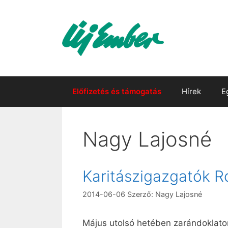
Kilépés
a
tartalomba
Előfizetés és támogatás
Hírek
E
Nagy Lajosné
Karitászigazgatók 
2014-06-06
Szerző:
Nagy Lajosné
Május utolsó hetében zarándoklato