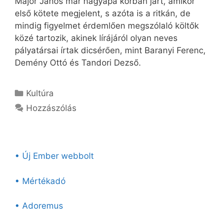
Major János már nagyapa korban járt, amikor
első kötete megjelent, s azóta is a ritkán, de
mindig figyelmet érdemlően megszólaló költők
közé tartozik, akinek lírájáról olyan neves
pályatársai írtak dicsérően, mint Baranyi Ferenc,
Demény Ottó és Tandori Dezső.
Kategória
Kultúra
Hozzászólás
• Új Ember webbolt
• Mértékadó
• Adoremus