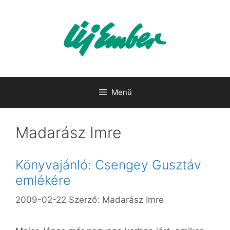
Kilépés
a
tartalomba
Menü
Madarász Imre
Könyvajánló: Csengey Gusztáv
emlékére
2009-02-22
Szerző:
Madarász Imre