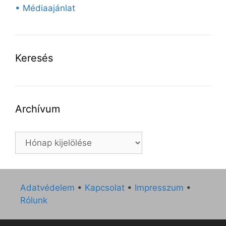
• Médiaajánlat
Keresés
Archívum
Archívum
Adatvédelem
•
Kapcsolat
•
Impresszum
•
Rólunk