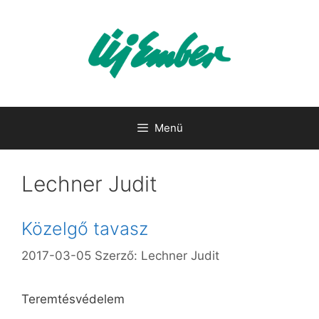
Kilépés
a
tartalomba
Menü
Lechner Judit
Közelgő tavasz
2017-03-05
Szerző:
Lechner Judit
Teremtésvédelem