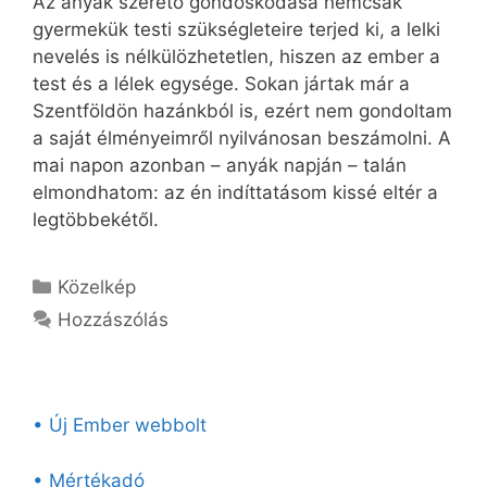
Az anyák szerető gondoskodása nemcsak
gyermekük testi szükségleteire terjed ki, a lelki
nevelés is nélkülözhetetlen, hiszen az ember a
test és a lélek egysége. Sokan jártak már a
Szentföldön hazánkból is, ezért nem gondoltam
a saját élményeimről nyilvánosan beszámolni. A
mai napon azonban – anyák napján – talán
elmondhatom: az én indíttatásom kissé eltér a
legtöbbekétől.
Kategória
Közelkép
Hozzászólás
• Új Ember webbolt
• Mértékadó