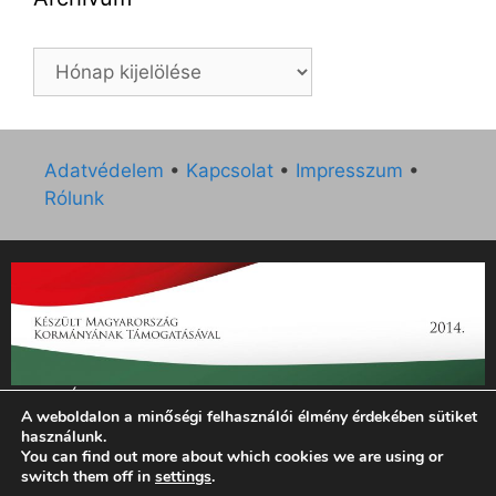
Archívum
Adatvédelem
•
Kapcsolat
•
Impresszum
•
Rólunk
„Az Új Ember katolikus hetilap 2014. évi működésének
A weboldalon a minőségi felhasználói élmény érdekében sütiket
támogatását az EGYH-KCP-14-P-0121 sz. támogatási
használunk.
szerződés keretében 3 000 000 Ft összegben támogatta az
You can find out more about which cookies we are using or
Emberi Erőforrások Minisztériuma.”
switch them off in
settings
.