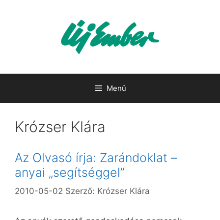
Kilépés
a
tartalomba
Menü
Krózser Klára
Az Olvasó írja: Zarándoklat –
anyai „segítséggel”
2010-05-02
Szerző:
Krózser Klára