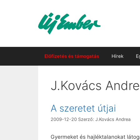
Kilépés
a
tartalomba
Előfizetés és támogatás
Hírek
E
J.Kovács Andr
A szeretet útjai
2009-12-20
Szerző:
J.Kovács Andrea
Gyermeket és hajléktalanokat látog