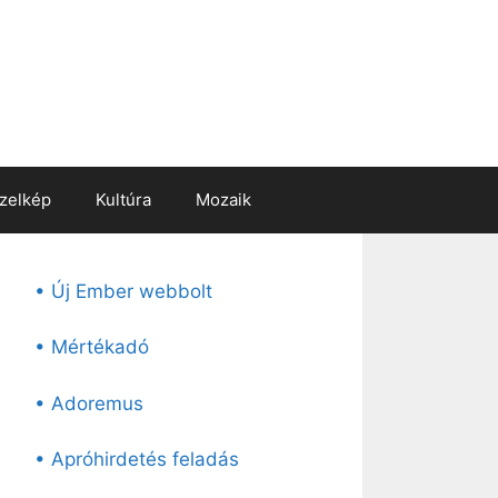
zelkép
Kultúra
Mozaik
• Új Ember webbolt
• Mértékadó
• Adoremus
• Apróhirdetés feladás