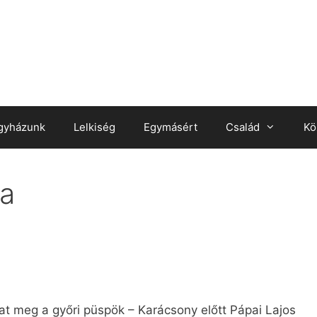
gyházunk
Lelkiség
Egymásért
Család
Kö
ea
at meg a győri püspök – Karácsony előtt Pápai Lajos