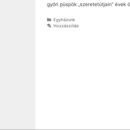
győri püspök „szeretetútjain” évek 
Kategória
Egyházunk
Hozzászólás