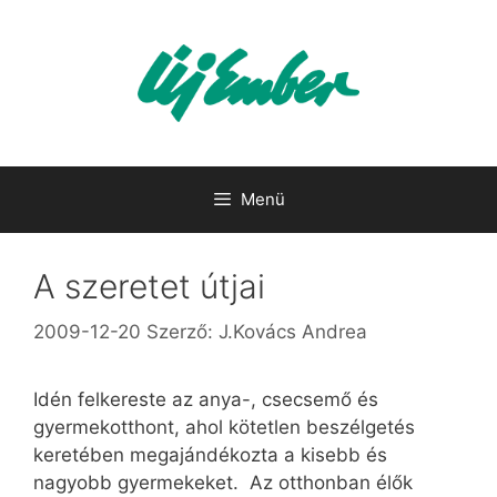
Kilépés
a
tartalomba
Menü
A szeretet útjai
2009-12-20
Szerző:
J.Kovács Andrea
Idén felkereste az anya-, csecsemő és
gyermekotthont, ahol kötetlen beszélgetés
keretében megajándékozta a kisebb és
nagyobb gyermekeket. Az otthonban élők