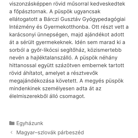
viszonzásképpen rövid műsorral kedveskedtek
a főpásztornak. A püspök ugyancsak
ellátogatott a Bárczi Gusztáv Gyógypedagógiai
Intézmény és Gyermekotthonba. Ott részt vett a
karácsonyi ünnepségen, majd ajándékot adott
át a sérült gyermekeknek. Idén sem marad ki a
sorból a győr-likócsi segítőház, közismertebb
nevén a hajléktalanszálló. A püspök néhány
hittanossal együtt százötven embernek tartott
rövid áhítatot, amelyet a résztvevők
megajándékozása követett. A megyés püspök
mindenkinek személyesen adta át az
élelmiszerekből álló csomagot.
Kategória
Egyházunk
Magyar–szlovák párbeszéd