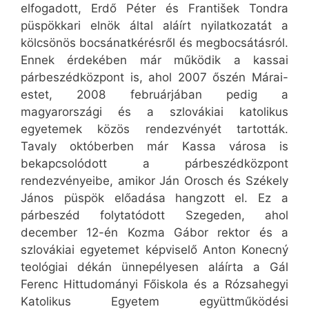
elfogadott, Erdő Péter és František Tondra
püspökkari elnök által aláírt nyilatkozatát a
kölcsönös bocsánatkérésről és megbocsátásról.
Ennek érdekében már működik a kassai
párbeszédközpont is, ahol 2007 őszén Márai-
estet, 2008 februárjában pedig a
magyarországi és a szlovákiai katolikus
egyetemek közös rendezvényét tartották.
Tavaly októberben már Kassa városa is
bekapcsolódott a párbeszédközpont
rendezvényeibe, amikor Ján Orosch és Székely
János püspök előadása hangzott el. Ez a
párbeszéd folytatódott Szegeden, ahol
december 12-én Kozma Gábor rektor és a
szlovákiai egyetemet képviselő Anton Konecný
teológiai dékán ünnepélyesen aláírta a Gál
Ferenc Hittudományi Főiskola és a Rózsahegyi
Katolikus Egyetem együttműködési