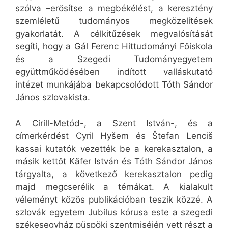
szólva –erősítse a megbékélést, a keresztény
szemléletű tudományos megközelítések
gyakorlatát. A célkitűzések megvalósítását
segíti, hogy a Gál Ferenc Hittudományi Főiskola
és a Szegedi Tudományegyetem
együttműködésében indított valláskutató
intézet munkájába bekapcsolódott Tóth Sándor
János szlovakista.
A Cirill-Metód-, a Szent István-, és a
címerkérdést Cyril Hyšem és Štefan Lenciš
kassai kutatók vezették be a kerekasztalon, a
másik kettőt Käfer István és Tóth Sándor János
tárgyalta, a következő kerekasztalon pedig
majd megcserélik a témákat. A kialakult
véleményt közös publikációban teszik közzé. A
szlovák egyetem Jubilus kórusa este a szegedi
székesegyház püspöki szentmiséjén vett részt a