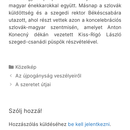
magyar énekkarokkal együtt. Másnap a szlovák
küldöttség és a szegedi rektor Békéscsabára
utazott, ahol részt vettek azon a koncelebrációs
szlovák-magyar szentmisén, amelyet Anton
Konecný dékán vezetett Kiss-Rigó László
szeged-csanádi püspök részvételével.
Kategória
Közelkép
Az újpogányság veszélyeiről
A szeretet útjai
Szólj hozzá!
Hozzászólás küldéséhez
be kell jelentkezni
.