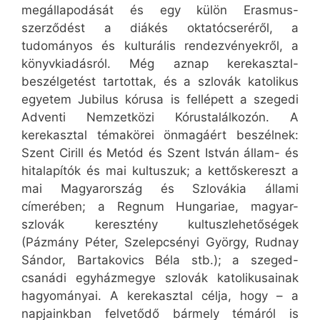
megállapodását és egy külön Erasmus-
szerződést a diákés oktatócseréről, a
tudományos és kulturális rendezvényekről, a
könyvkiadásról. Még aznap kerekasztal-
beszélgetést tartottak, és a szlovák katolikus
egyetem Jubilus kórusa is fellépett a szegedi
Adventi Nemzetközi Kórustalálkozón. A
kerekasztal témakörei önmagáért beszélnek:
Szent Cirill és Metód és Szent István állam- és
hitalapítók és mai kultuszuk; a kettőskereszt a
mai Magyarország és Szlovákia állami
címerében; a Regnum Hungariae, magyar-
szlovák keresztény kultuszlehetőségek
(Pázmány Péter, Szelepcsényi György, Rudnay
Sándor, Bartakovics Béla stb.); a szeged-
csanádi egyházmegye szlovák katolikusainak
hagyományai. A kerekasztal célja, hogy – a
napjainkban felvetődő bármely témáról is