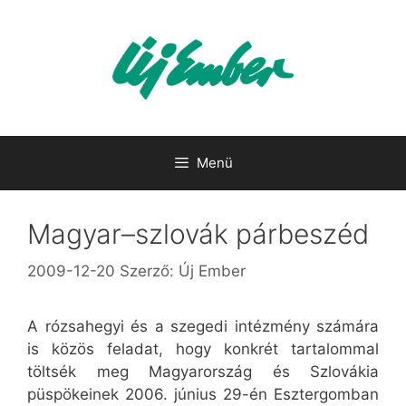
Kilépés
a
tartalomba
Menü
Magyar–szlovák párbeszéd
2009-12-20
Szerző:
Új Ember
A rózsahegyi és a szegedi intézmény számára
is közös feladat, hogy konkrét tartalommal
töltsék meg Magyarország és Szlovákia
püspökeinek 2006. június 29-én Esztergomban