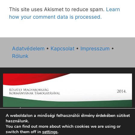
This site uses Akismet to reduce spam.
Learn
how your comment data is processed.
Adatvédelem
•
Kapcsolat
•
Impresszum
•
Rólunk
„Az Új Ember katolikus hetilap 2014. évi működésének
A weboldalon a minőségi felhasználói élmény érdekében sütiket
támogatását az EGYH-KCP-14-P-0121 sz. támogatási
használunk.
szerződés keretében 3 000 000 Ft összegben támogatta az
You can find out more about which cookies we are using or
Emberi Erőforrások Minisztériuma.”
switch them off in
settings
.