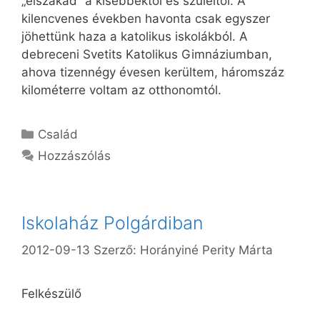
„elszakad” a kisebbektől és szüleitől. A
kilencvenes években havonta csak egyszer
jöhettünk haza a katolikus iskolákból. A
debreceni Svetits Katolikus Gimnáziumban,
ahova tizennégy évesen kerültem, háromszáz
kilométerre voltam az otthonomtól.
Kategória
Család
Hozzászólás
Iskolaház Polgárdiban
2012-09-13
Szerző:
Horányiné Perity Márta
Felkészülő