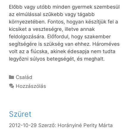
Előbb vagy utóbb minden gyermek szembesül
az elmúlással szűkebb vagy tágabb
környezetében. Fontos, hogyan készítjük fel a
kicsiket a veszteségre, illetve annak
feldolgozására. Előfordul, hogy szakember
segítségére is szükség van ehhez. Hároméves
volt az a fiúcska, akinek édesapja nem tudta
legyőzni súlyos betegségét, és meghalt.
Kategória
Család
Hozzászólás
Szüret
2012-10-29
Szerző:
Horányiné Perity Márta