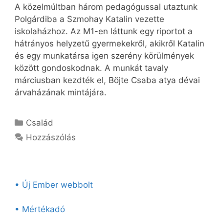
A közelmúltban három pedagógussal utaztunk
Polgárdiba a Szmohay Katalin vezette
iskolaházhoz. Az M1-en láttunk egy riportot a
hátrányos helyzetű gyermekekről, akikről Katalin
és egy munkatársa igen szerény körülmények
között gondoskodnak. A munkát tavaly
márciusban kezdték el, Böjte Csaba atya dévai
árvaházának mintájára.
Kategória
Család
Hozzászólás
• Új Ember webbolt
• Mértékadó