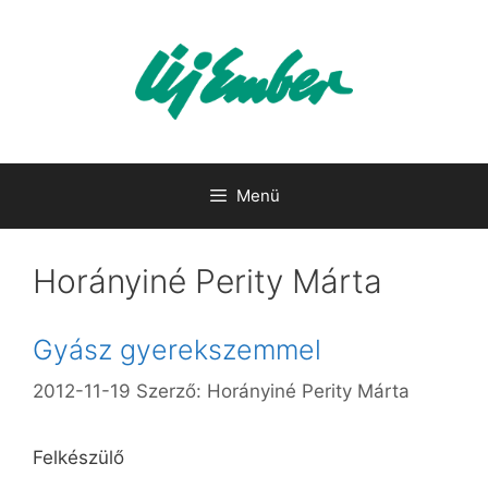
Kilépés
a
tartalomba
Menü
Horányiné Perity Márta
Gyász gyerekszemmel
2012-11-19
Szerző:
Horányiné Perity Márta
Felkészülő