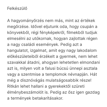
Felkészülő
A hagyományőrzés nem más, mint az értékek
megőrzése. Idővel eljutunk oda, hogy csupán a
könyvekből, régi fényképekről, filmekből tudjuk
elmesélni az utókornak, hogyan zajlottak régen
a nagy családi események. Pedig azt a
hangulatot, izgalmat, amit egy nagy lakodalom
előkészületeiből érzékelt a gyermek, nem lehet
szavakkal átadni, ahogyan lehetetlen elmondani
azt is, milyen volt a falusi búcsú ünnepi asztala
vagy a szentmise a templomok névnapján. Hát
még a disznóvágás mulatságosabbik része!
Ritkán lehet hallani a gyerekektől szüreti
élménybeszámolót is. Pedig az ősz igen gazdag
a termények betakarításakor.