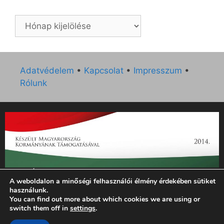
Archívum
Adatvédelem
•
Kapcsolat
•
Impresszum
•
Rólunk
„Az Új Ember katolikus hetilap 2014. évi működésének
A weboldalon a minőségi felhasználói élmény érdekében sütiket
támogatását az EGYH-KCP-14-P-0121 sz. támogatási
használunk.
szerződés keretében 3 000 000 Ft összegben támogatta az
You can find out more about which cookies we are using or
Emberi Erőforrások Minisztériuma.”
switch them off in
settings
.