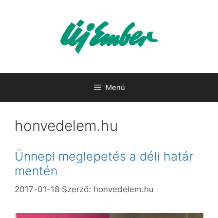
Kilépés
a
tartalomba
Menü
honvedelem.hu
Ünnepi meglepetés a déli határ
mentén
2017-01-18
Szerző:
honvedelem.hu