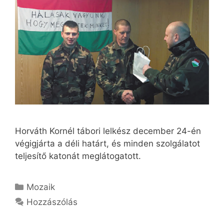
Horváth Kornél tábori lelkész december 24-én
végigjárta a déli határt, és minden szolgálatot
teljesítő katonát meglátogatott.
Kategória
Mozaik
Hozzászólás