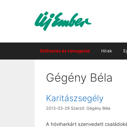
Kilépés
a
tartalomba
Előfizetés és támogatás
Hírek
E
Gégény Béla
Karitászsegély
2013-03-29
Szerző:
Gégény Béla
A hóviharkárt szenvedett családok