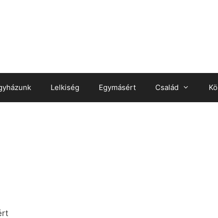
gyházunk
Lelkiség
Egymásért
Család
Kö
ért