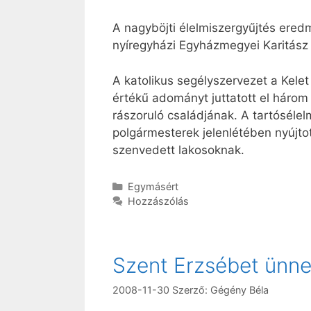
A nagyböjti élelmiszergyűjtés ere
nyíregyházi Egyházmegyei Karitász 
A katolikus segélyszervezet a Kelet
értékű adományt juttatott el három
rászoruló családjának. A tartósél
polgármesterek jelenlétében nyújto
szenvedett lakosoknak.
Kategória
Egymásért
Hozzászólás
Szent Erzsébet ünn
2008-11-30
Szerző:
Gégény Béla