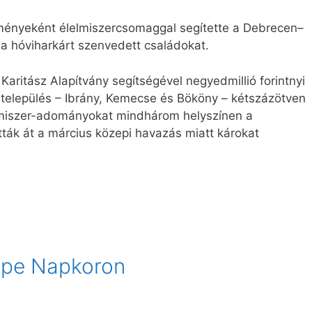
dményeként élelmiszercsomaggal segítette a Debrecen–
a hóviharkárt szenvedett családokat.
 Karitász Alapítvány segítségével negyedmillió forintnyi
 település – Ibrány, Kemecse és Bököny – kétszázötven
elmiszer-adományokat mindhárom helyszínen a
tták át a március közepi havazás miatt károkat
epe Napkoron