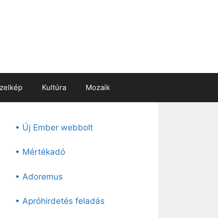
zelkép
Kultúra
Mozaik
• Új Ember webbolt
• Mértékadó
• Adoremus
• Apróhirdetés feladás