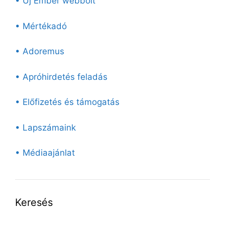
• Új Ember webbolt
• Mértékadó
• Adoremus
• Apróhirdetés feladás
• Előfizetés és támogatás
• Lapszámaink
• Médiaajánlat
Keresés