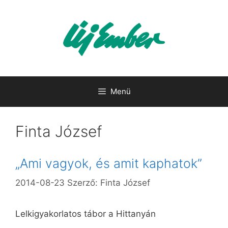
Kilépés
a
tartalomba
Menü
Finta József
„Ami vagyok, és amit kaphatok”
2014-08-23
Szerző:
Finta József
Lelkigyakorlatos tábor a Hittanyán