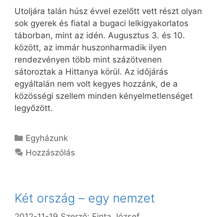
Utoljára talán húsz évvel ezelőtt vett részt olyan
sok gyerek és fiatal a bugaci lelkigyakorlatos
táborban, mint az idén. Augusztus 3. és 10.
között, az immár huszonharmadik ilyen
rendezvényen több mint százötvenen
sátoroztak a Hittanya körül. Az időjárás
egyáltalán nem volt kegyes hozzánk, de a
közösségi szellem minden kényelmetlenséget
legyőzött.
Kategória
Egyházunk
Hozzászólás
Két ország – egy nemzet
2012-11-19
Szerző:
Finta József