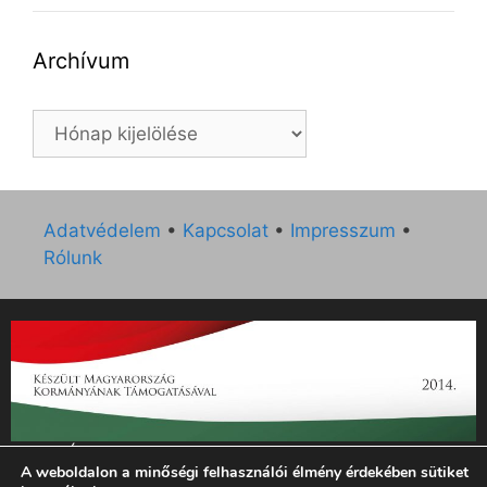
Archívum
Archívum
Adatvédelem
•
Kapcsolat
•
Impresszum
•
Rólunk
„Az Új Ember katolikus hetilap 2014. évi működésének
A weboldalon a minőségi felhasználói élmény érdekében sütiket
támogatását az EGYH-KCP-14-P-0121 sz. támogatási