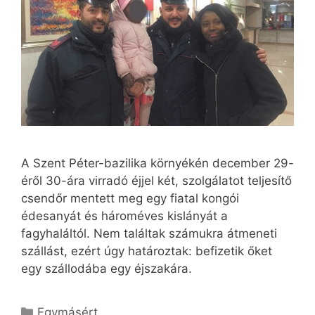
A Szent Péter-bazilika környékén december 29-
éről 30-ára virradó éjjel két, szolgálatot teljesítő
csendőr mentett meg egy fiatal kongói
édesanyát és hároméves kislányát a
fagyhaláltól. Nem találtak számukra átmeneti
szállást, ezért úgy határoztak: befizetik őket
egy szállodába egy éjszakára.
Kategória
Egymásért