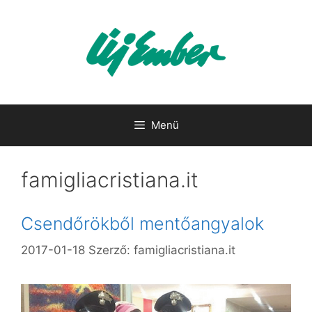
Kilépés
a
tartalomba
Menü
famigliacristiana.it
Csendőrökből mentőangyalok
2017-01-18
Szerző:
famigliacristiana.it