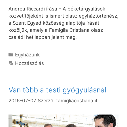
Andrea Riccardi írása – A béketárgyalások
közvetítőjeként is ismert olasz egyháztörténész,
a Szent Egyed közösség alapítója írását
közöljük, amely a Famiglia Cristiana olasz
családi hetilapban jelent meg.
Kategória
Egyházunk
Hozzászólás
Van több a testi gyógyulásnál
2016-07-07
Szerző:
famigliacristiana.it