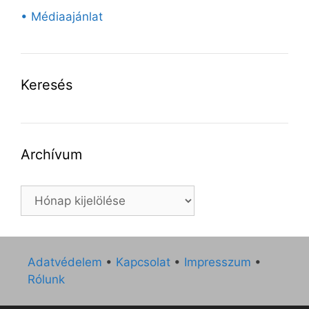
• Médiaajánlat
Keresés
Archívum
Archívum
Adatvédelem
•
Kapcsolat
•
Impresszum
•
Rólunk