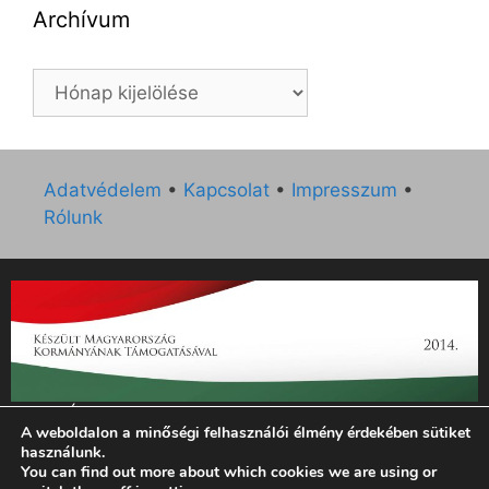
Archívum
Archívum
Adatvédelem
•
Kapcsolat
•
Impresszum
•
Rólunk
„Az Új Ember katolikus hetilap 2014. évi működésének
A weboldalon a minőségi felhasználói élmény érdekében sütiket
támogatását az EGYH-KCP-14-P-0121 sz. támogatási
használunk.
szerződés keretében 3 000 000 Ft összegben támogatta az
You can find out more about which cookies we are using or
Emberi Erőforrások Minisztériuma.”