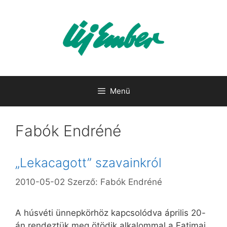
Kilépés
a
tartalomba
Menü
Fabók Endréné
„Lekacagott” szavainkról
2010-05-02
Szerző:
Fabók Endréné
A húsvéti ünnepkörhöz kapcsolódva április 20-
án rendeztük meg ötödik alkalommal a Fatimai