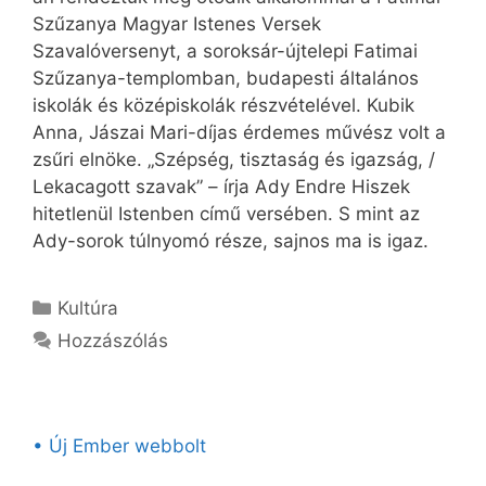
Szűzanya Magyar Istenes Versek
Szavalóversenyt, a soroksár-újtelepi Fatimai
Szűzanya-templomban, budapesti általános
iskolák és középiskolák részvételével. Kubik
Anna, Jászai Mari-díjas érdemes művész volt a
zsűri elnöke. „Szépség, tisztaság és igazság, /
Lekacagott szavak” – írja Ady Endre Hiszek
hitetlenül Istenben című versében. S mint az
Ady-sorok túlnyomó része, sajnos ma is igaz.
Kategória
Kultúra
Hozzászólás
• Új Ember webbolt