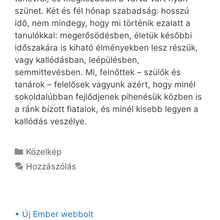
szünet. Két és fél hónap szabadság: hosszú
idő, nem mindegy, hogy mi történik ezalatt a
tanulókkal: megerősödésben, életük későbbi
időszakára is kiható élményekben lesz részük,
vagy kallódásban, leépülésben,
semmittevésben. Mi, felnőttek – szülők és
tanárok – felelősek vagyunk azért, hogy minél
sokoldalúbban fejlődjenek pihenésük közben is
a ránk bízott fiatalok, és minél kisebb legyen a
kallódás veszélye.
Kategória
Közelkép
Hozzászólás
• Új Ember webbolt