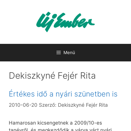
Kilépés
a
tartalomba
Menü
Dekiszkyné Fejér Rita
Értékes idő a nyári szünetben is
2010-06-20
Szerző:
Dekiszkyné Fejér Rita
Hamarosan kicsengetnek a 2009/10-es
tanévről, és megkezdődik a várva várt nyári