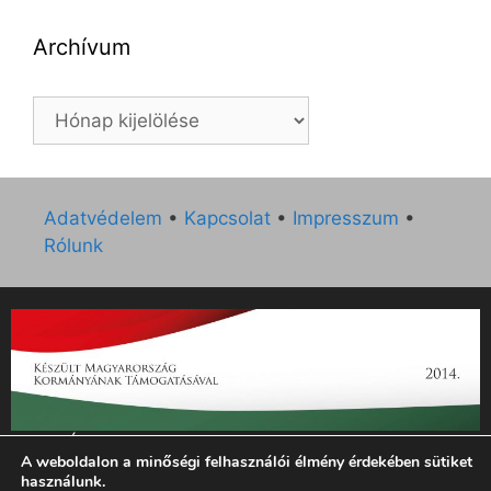
Archívum
Archívum
Adatvédelem
•
Kapcsolat
•
Impresszum
•
Rólunk
„Az Új Ember katolikus hetilap 2014. évi működésének
A weboldalon a minőségi felhasználói élmény érdekében sütiket
támogatását az EGYH-KCP-14-P-0121 sz. támogatási
használunk.
szerződés keretében 3 000 000 Ft összegben támogatta az