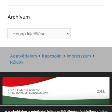
Archívum
Archívum
Adatvédelem
•
Kapcsolat
•
Impresszum
•
Rólunk
„Az Új Ember katolikus hetilap 2014. évi működésének
A weboldalon a minőségi felhasználói élmény érdekében sütiket