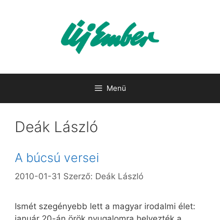
Kilépés
a
tartalomba
Menü
Deák László
A búcsú versei
2010-01-31
Szerző:
Deák László
Ismét szegényebb lett a magyar irodalmi élet:
január 20-án örök nyugalomra helyezték a