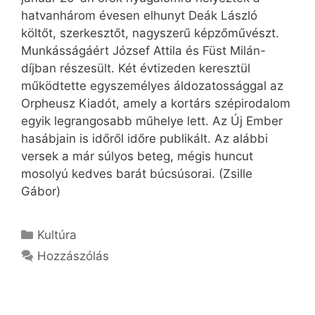
hatvanhárom évesen elhunyt Deák László
költőt, szerkesztőt, nagyszerű képzőművészt.
Munkásságáért József Attila és Füst Milán-
díjban részesült. Két évtizeden keresztül
működtette egyszemélyes áldozatossággal az
Orpheusz Kiadót, amely a kortárs szépirodalom
egyik legrangosabb műhelye lett. Az Új Ember
hasábjain is időről időre publikált. Az alábbi
versek a már súlyos beteg, mégis huncut
mosolyú kedves barát búcsúsorai. (Zsille
Gábor)
Kategória
Kultúra
Hozzászólás