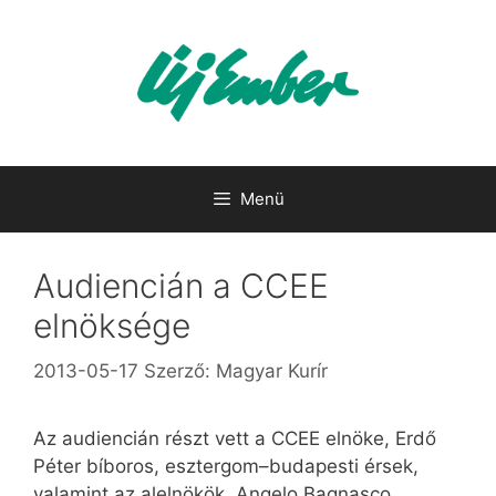
Kilépés
a
tartalomba
Menü
Audiencián a CCEE
elnöksége
2013-05-17
Szerző:
Magyar Kurír
Az audiencián részt vett a CCEE elnöke, Erdő
Péter bíboros, esztergom–budapesti érsek,
valamint az alelnökök, Angelo Bagnasco