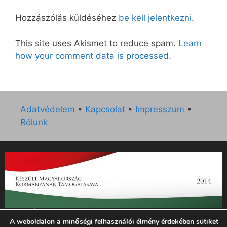
Hozzászólás küldéséhez
be kell jelentkezni
.
This site uses Akismet to reduce spam.
Learn
how your comment data is processed.
Adatvédelem
•
Kapcsolat
•
Impresszum
•
Rólunk
„Az Új Ember katolikus hetilap 2014. évi működésének
A weboldalon a minőségi felhasználói élmény érdekében sütiket
támogatását az EGYH-KCP-14-P-0121 sz. támogatási