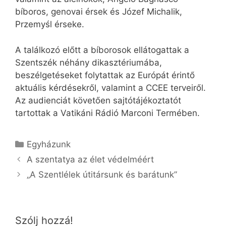
bíboros, genovai érsek és Józef Michalik,
Przemyśl érseke.
A találkozó előtt a bíborosok ellátogattak a
Szentszék néhány dikasztériumába,
beszélgetéseket folytattak az Európát érintő
aktuális kérdésekről, valamint a CCEE terveiről.
Az audienciát követően sajtótájékoztatót
tartottak a Vatikáni Rádió Marconi Termében.
Kategória
Egyházunk
A szentatya az élet védelméért
„A Szentlélek útitársunk és barátunk”
Szólj hozzá!