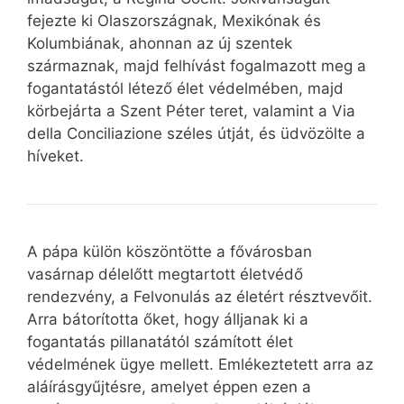
fejezte ki Olaszországnak, Mexikónak és
Kolumbiának, ahonnan az új szentek
származnak, majd felhívást fogalmazott meg a
fogantatástól létező élet védelmében, majd
körbejárta a Szent Péter teret, valamint a Via
della Conciliazione széles útját, és üdvözölte a
híveket.
A pápa külön köszöntötte a fővárosban
vasárnap délelőtt megtartott életvédő
rendezvény, a Felvonulás az életért résztvevőit.
Arra bátorította őket, hogy álljanak ki a
fogantatás pillanatától számított élet
védelmének ügye mellett. Emlékeztetett arra az
aláírásgyűjtésre, amelyet éppen ezen a