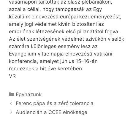
vasárnapon tartottak az olasz plébániákon,
azzal a céllal, hogy támogassák az Egy
közülünk elnevezésű európai kezdeményezést,
amely jogi védelmet kíván biztosítani az
embriónak létezésének első pillanatától fogva.
Az élet szentségének védelmét szívükön viselők
számára különleges esemény lesz az
Evangelium vitae napja elnevezésű vatikáni
konferencia, amelyet június 15–16-án
rendeznek a hit éve keretében.
VR
Kategória
Egyházunk
Ferenc pápa és a zéró tolerancia
Audiencián a CCEE elnöksége