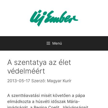
Kilépés
a
tartalomba
Menü
A szentatya az élet
védelméért
2013-05-17
Szerző:
Magyar Kurír
A szenttéavatási misét követően a pápa
elimádkozta a húsvéti időszak Mária-
imádságát, a Regina Coelit. Jókívánságait