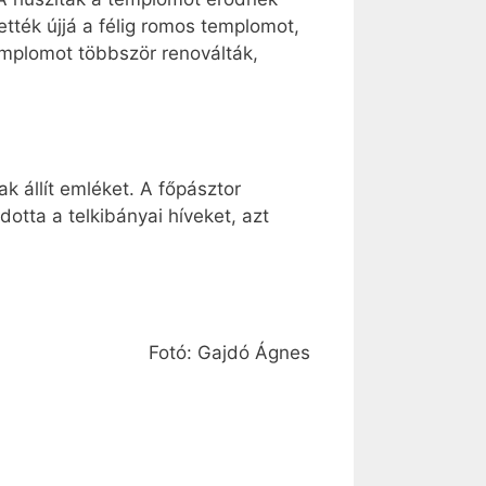
tték újjá a félig romos templomot,
emplomot többször renoválták,
k állít emléket. A főpásztor
dotta a telkibányai híveket, azt
Fotó: Gajdó Ágnes