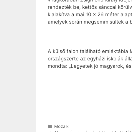
rendezték be, kettős sánccal körül
kialakítva a mai 10 × 26 méter ala
amelyek során megsemmisültek a bel
A külső falon található emléktábla 
országszerte az egyházi iskolák álla
mondta: „Legyetek jó magyarok, és t
Kategória
Mozaik