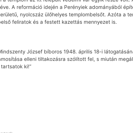
véve. A reformáció idején a Perényiek adományából építe
pterületű, nyolcszáz ülőhelyes templombelsőt. Azóta a t
ső feliratok és a festett kazettás mennyezet is.
Mindszenty József bíboros 1948. április 18-i látogatásána
mosítása elleni tiltakozásra szólított fel, s miután megál
artsatok ki!”