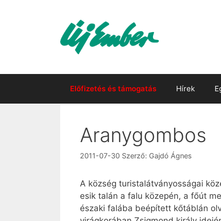
Kilépés
a
tartalomba
Előfizetés és támogatás
Hírek
E
Aranygombos
2011-07-30
Szerző:
Gajdó Ágnes
A község turistalátványosságai köz
esik talán a falu közepén, a főút m
északi falába beépített kőtáblán olv
virágkorában Zsigmond király idején