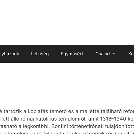
gyházunk
Lelkiség
Egymásért
Család
Kö
é tartozik a kopjafás temető és a mellette található r
ellett álló római katolikus templomról, amit 1318–1340 k
asható a legkorábbi, Bonfini történetírónak tulajdonítot
 a templom az itt felépült védelmi vár egyik része volt