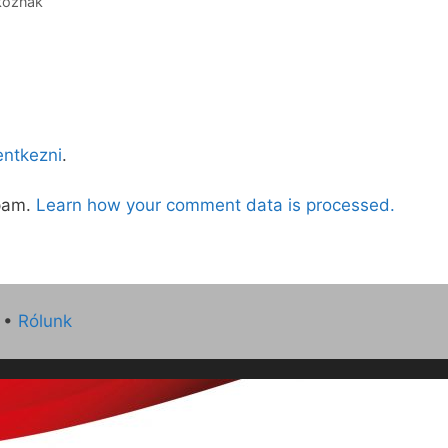
lkoznak
lentkezni
.
spam.
Learn how your comment data is processed.
•
Rólunk