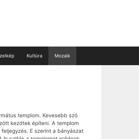
zelkép
Kultúra
Mozaik
eformátus templom. Kevesebb szó
özött kezdtek építeni. A templom
t feljegyzés. E szerint a bányászat
. A husziták a templomot erődnek