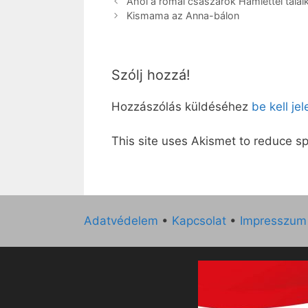
Ahol a római császárok Hamlettel talá
Kismama az Anna-bálon
Szólj hozzá!
Hozzászólás küldéséhez
be kell je
This site uses Akismet to reduce 
Adatvédelem
•
Kapcsolat
•
Impresszum