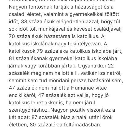
Nagyon fontosnak tartják a házasságot és a
családi életet, valamint a gyermekeikkel töltött
időt; 38 százalékuk elégedetlen azzal, hogy túl
sok időt tölt munkájával és keveset családjával;
70 százalékuk házastársa is katolikus. A
katolikus iskolának nagy tekintélye van. A
katolikusok 79 százaléka katolikus iskolába járt,
81 százalékának gyermekei katolikus iskolába
járnak vagy korábban jártak. Ugyanakkor 22
százalék még nem hallott a II. vatikáni zsinatról,
semmit sem tud mondani persze hatásáról sem,
47 százalék nem hallott a Humanae vitae
enciklikáról, 47 százalék azt vallja, hogy jó
katolikus lehet akkor is, ha nem járul
szentgyónáshoz. Nagyon pozitív viszont ez a
két adat: 87 százalék hisz a halál utáni örök
életben, 80 százalék a feltámadásban.