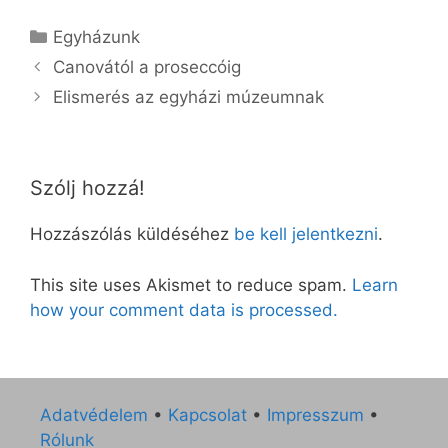
Kategória
Egyházunk
Canovától a proseccóig
Elismerés az egyházi múzeumnak
Szólj hozzá!
Hozzászólás küldéséhez
be kell jelentkezni
.
This site uses Akismet to reduce spam.
Learn
how your comment data is processed.
Adatvédelem
•
Kapcsolat
•
Impresszum
•
Rólunk