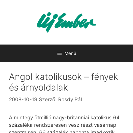
Kilépés
a
tartalomba
Menü
Angol katolikusok – fények
és árnyoldalak
2008-10-19
Szerző:
Rosdy Pál
A mintegy ötmillió nagy-britanniai katolikus 64
százaléka rendszeresen vesz részt vasárnap
szentmisén, 66 százalék naponta imádkozik.