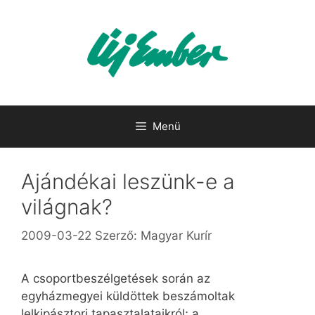
Kilépés
a
tartalomba
Menü
Ajándékai leszünk-e a
világnak?
2009-03-22
Szerző:
Magyar Kurír
A csoportbeszélgetések során az
egyházmegyei küldöttek beszámoltak
lelkipásztori tapasztalataikról; a