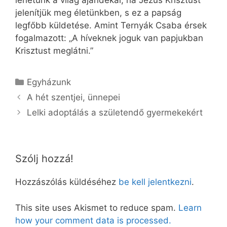
lehetünk a világ ajándékai, ha Jézus Krisztust
jelenítjük meg életünkben, s ez a papság
legfőbb küldetése. Amint Ternyák Csaba érsek
fogalmazott: „A híveknek joguk van papjukban
Krisztust meglátni.”
Kategória
Egyházunk
A hét szentjei, ünnepei
Lelki adoptálás a születendő gyermekekért
Szólj hozzá!
Hozzászólás küldéséhez
be kell jelentkezni
.
This site uses Akismet to reduce spam.
Learn
how your comment data is processed.