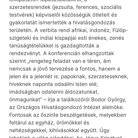
szerzetesrendek (jezsuita, ferences, szociális
testvérek) képviselői közösségük ötleteit és
gyakorlatát ismertették a hivatásgondozás
területén. A verbita rend afrikai, indonéz, Fülöp-
szigeteki és indiai kispapjai esti énekes, zenés
tanúságtételükkel is gazdagították a
rendezvényt. A konferencián elhangzottak
szerint „rengeteg feladat van e téren, ám
nemcsak a jövő tervezése a fontos, hanem a
jelen és a jelenlét is: papoknak, szerzeteseknek,
híveknek naponta odaállni Isten elé;
imádságban odatenni áldozatunkat,
önmagunkat” – írja a találkozóról Bodor György,
az Országos Hivatásgondozó Intézet alelnöke.
Fontosak az őszinte beszélgetések, melyekben
feltárul az egyház, örömökkel és
nehézségekkel, kihívásokkal együtt. Úgy