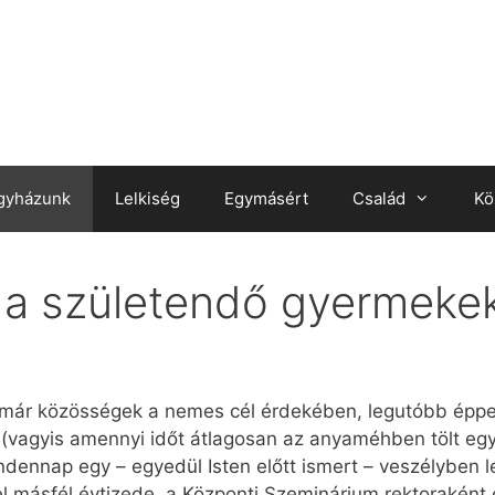
gyházunk
Lelkiség
Egymásért
Család
Kö
s a születendő gyermeke
már közösségek a nemes cél érdekében, legutóbb éppen 
a (vagyis amennyi időt átlagosan az anyaméhben tölt e
nnap egy – egyedül Isten előtt ismert – veszélyben le
 másfél évtizede, a Központi Szeminárium rektoraként 