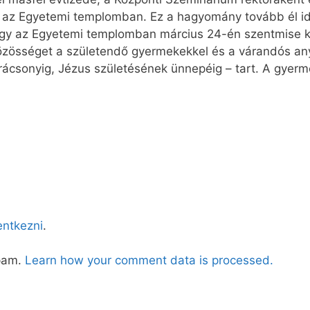
tt az Egyetemi templomban. Ez a hagyomány tovább él id
ogy az Egyetemi templomban március 24-én szentmise ke
közösséget a születendő gyermekekkel és a várandós an
rácsonyig, Jézus születésének ünnepéig – tart. A gyerme
lentkezni
.
spam.
Learn how your comment data is processed.