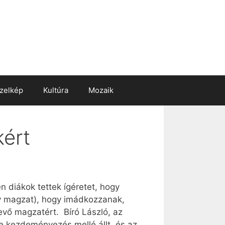
zelkép
Kultúra
Mozaik
kért
diákok tettek ígéretet, hogy
gy magzat), hogy imádkozzanak,
vő magzatért. Bíró László, az
e kezdeményezés mellé állt, és az