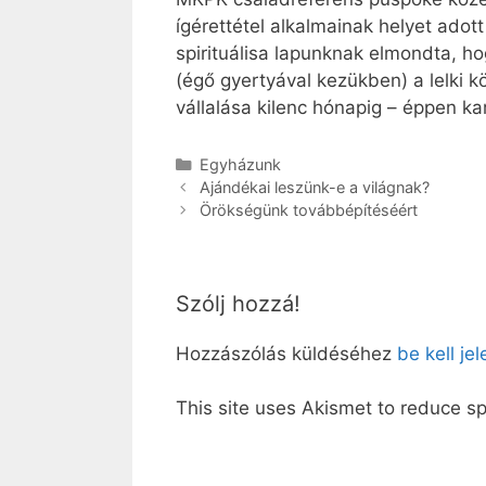
ígérettétel alkalmainak helyet ado
spirituálisa lapunknak elmondta, h
(égő gyertyával kezükben) a lelki 
vállalása kilenc hónapig – éppen ka
Kategória
Egyházunk
Ajándékai leszünk-e a világnak?
Örökségünk továbbépítéséért
Szólj hozzá!
Hozzászólás küldéséhez
be kell je
This site uses Akismet to reduce 