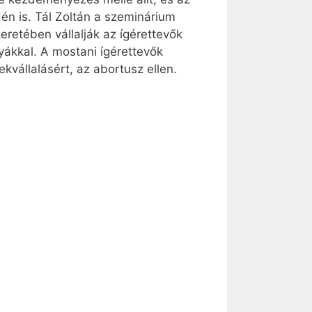
én is. Tál Zoltán a szeminárium
retében vállalják az ígérettevők
yákkal. A mostani ígérettevők
kvállalásért, az abortusz ellen.