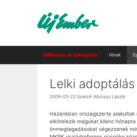
Kilépés
a
tartalomba
Előfizetés és támogatás
Hírek
E
Lelki adoptálá
2009-03-22
Szerző:
Körössy László
Hazánkban országszerte alakultak 
elkötelezik magukat kilenc hónapr
önmegtagadásokat végezzenek minde
MKPK családreferens püspöke közel