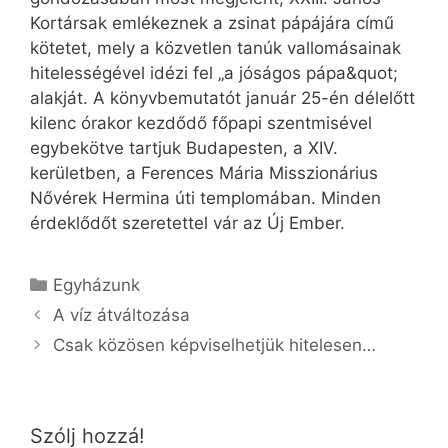
Kortársak emlékeznek a zsinat pápájára című
kötetet, mely a közvetlen tanúk vallomásainak
hitelességével idézi fel „a jóságos pápa&quot;
alakját. A könyvbemutatót január 25-én délelőtt
kilenc órakor kezdődő főpapi szentmisével
egybekötve tartjuk Budapesten, a XIV.
kerületben, a Ferences Mária Misszionárius
Nővérek Hermina úti templomában. Minden
érdeklődőt szeretettel vár az Új Ember.
Kategória
Egyházunk
A víz átváltozása
Csak közösen képviselhetjük hitelesen…
Szólj hozzá!