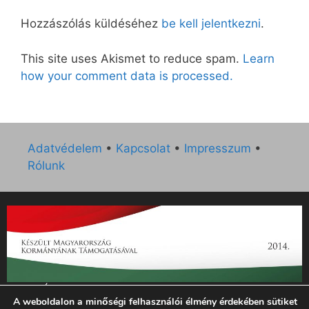
Hozzászólás küldéséhez
be kell jelentkezni
.
This site uses Akismet to reduce spam.
Learn
how your comment data is processed.
Adatvédelem
•
Kapcsolat
•
Impresszum
•
Rólunk
„Az Új Ember katolikus hetilap 2014. évi működésének
A weboldalon a minőségi felhasználói élmény érdekében sütiket
támogatását az EGYH-KCP-14-P-0121 sz. támogatási