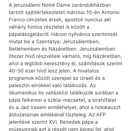
A jeruzsálemi Notre Dame zarándokházban
tartott sajtóértekezletet március 10-én Antonio
Franco címzetes érsek, apostoli nuncius aki
néhány fontos részletet is közölt a
pápalátogatásról. Három nyilvános szentmisét
mutat be a Szentatya: Jeruzsálemben,
Betlehemben és Názáretben. Jeruzsálemben
ötezer hívő részvétele várható, míg Názáretben,
ahol a legtöbb keresztény él, számítások szerint
40-50 ezer hívő lesz jelen. A hivatalos
programok között szerepel az izraeli és a
palesztin elnökkel való találkozás. Az
ökumenikus és vallásközi találkozók sorában a
pápa felkeresi a szikla-mecsetet, a siratófalat
és a Jad Vasem emlékhelyet, ahol a holokauszt
áldozatainak emlékénél tiszteleg. Az AFP
jelentése szerint XVI. Benedek pápa a
múzeumnak azt a részét nem keresi fel, ahol