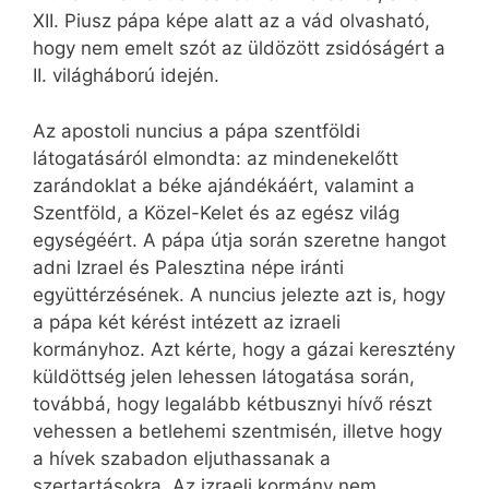
XII. Piusz pápa képe alatt az a vád olvasható,
hogy nem emelt szót az üldözött zsidóságért a
II. világháború idején.
Az apostoli nuncius a pápa szentföldi
látogatásáról elmondta: az mindenekelőtt
zarándoklat a béke ajándékáért, valamint a
Szentföld, a Közel-Kelet és az egész világ
egységéért. A pápa útja során szeretne hangot
adni Izrael és Palesztina népe iránti
együttérzésének. A nuncius jelezte azt is, hogy
a pápa két kérést intézett az izraeli
kormányhoz. Azt kérte, hogy a gázai keresztény
küldöttség jelen lehessen látogatása során,
továbbá, hogy legalább kétbusznyi hívő részt
vehessen a betlehemi szentmisén, illetve hogy
a hívek szabadon eljuthassanak a
szertartásokra. Az izraeli kormány nem