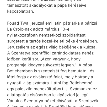
támasztott akadályokat a pápa kéréseivel
kapcsolatban.
Fouad Twal jeruzsálemi latin pátriárka a párizsi
La Croix-nak adott március 10-ei
nyilatkozatában nemzetközi szolidaritást
sürgetett a tartós közel-keleti béke érdekében.
Jeruzsálem az egész világ békéjének a kulcsa.
A Szentatya szentföldi zarándoklatára nehéz
időben kerül sor. „Azon vagyunk, hogy
programja kiegyensúlyozott legyen.” A pápa
Betlehemben is szentmisét fog bemutatni, és
látni fogja az elválasztó falat, mely botrány a
nyugati világ számára. Látni fog Betlehemnél
egy palesztin menekülttábort is. Számunkra ez
a látogatás elsősorban lelkipásztori jellegű.
Várjuk a Szentatya békefelhívását, a Szentszék
álláspontja szerint. A Szentföld keresztények