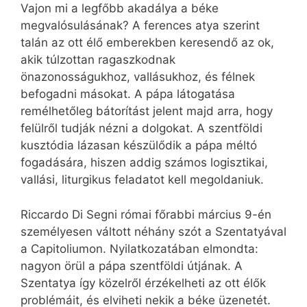
Vajon mi a legfőbb akadálya a béke
megvalósulásának? A ferences atya szerint
talán az ott élő emberekben keresendő az ok,
akik túlzottan ragaszkodnak
önazonosságukhoz, vallásukhoz, és félnek
befogadni másokat. A pápa látogatása
remélhetőleg bátorítást jelent majd arra, hogy
felülről tudják nézni a dolgokat. A szentföldi
kusztódia lázasan készülődik a pápa méltó
fogadására, hiszen addig számos logisztikai,
vallási, liturgikus feladatot kell megoldaniuk.
Riccardo Di Segni római főrabbi március 9-én
személyesen váltott néhány szót a Szentatyával
a Capitoliumon. Nyilatkozatában elmondta:
nagyon örül a pápa szentföldi útjának. A
Szentatya így közelről érzékelheti az ott élők
problémáit, és elviheti nekik a béke üzenetét.