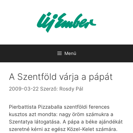
Kilépés
a
tartalomba
Menü
A Szentföld várja a pápát
2009-03-22
Szerző:
Rosdy Pál
Pierbattista Pizzaballa szentföldi ferences
kusztos azt mondta: nagy öröm számukra a
Szentatya látogatása. A pápa a béke ajándékát
szeretné kérni az egész Közel-Kelet számára.