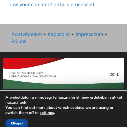
how your comment data is processed.
Adatvédelem
•
Kapcsolat
•
Impresszum
•
Rólunk
„Az Új Ember katolikus hetilap 2014. évi működésének
A weboldalon a minőségi felhasználói élmény érdekében sütiket
támogatását az EGYH-KCP-14-P-0121 sz. támogatási
használunk.
szerződés keretében 3 000 000 Ft összegben támogatta az
You can find out more about which cookies we are using or
Emberi Erőforrások Minisztériuma.”
switch them off in
settings
.
© 2026 Magyar Kurír - Új Ember
• Készült
GeneratePress
Elfogad