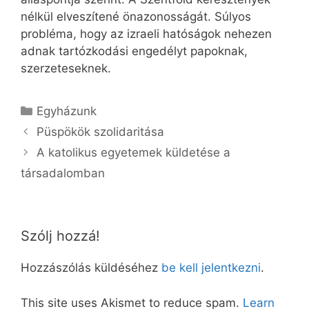
nélkül elveszítené önazonosságát. Súlyos
probléma, hogy az izraeli hatóságok nehezen
adnak tartózkodási engedélyt papoknak,
szerzeteseknek.
Kategória
Egyházunk
Püspökök szolidaritása
A katolikus egyetemek küldetése a
társadalomban
Szólj hozzá!
Hozzászólás küldéséhez
be kell jelentkezni
.
This site uses Akismet to reduce spam.
Learn