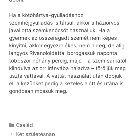
Ha a kötőhártya-gyulladáshoz
szemhéjgyulladás is társul, akkor a háziorvos
javallotta szemkenőcsöt használjuk. Ha a
gyermek az összeragadt szemét nem képes
kinyitni, akkor egyezrelékes, nem hideg, de alig
langyos Rivanololdattal borogassuk naponta
többször néhány percig, majd – a szem sarkától
kiindulva az orr irányába haladva – töröljük meg
tiszta vattával. A vattát használat után dobjuk
el, a kezünket pedig a kezelés előtt és utána is
gondosan mossuk meg.
Kategória
Család
Két születésnap