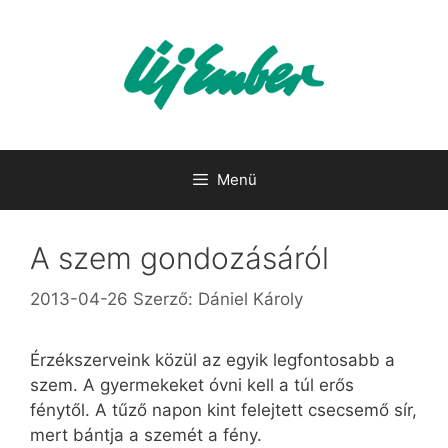
Kilépés
a
tartalomba
Menü
A szem gondozásáról
2013-04-26
Szerző:
Dániel Károly
Érzékszerveink közül az egyik legfontosabb a
szem. A gyermekeket óvni kell a túl erős
fénytől. A tűző napon kint felejtett csecsemő sír,
mert bántja a szemét a fény.