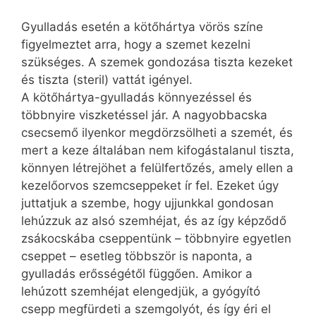
Gyulladás esetén a kötőhártya vörös színe
figyelmeztet arra, hogy a szemet kezelni
szükséges. A szemek gondozása tiszta kezeket
és tiszta (steril) vattát igényel.
A kötőhártya-gyulladás könnyezéssel és
többnyire viszketéssel jár. A nagyobbacska
csecsemő ilyenkor megdörzsölheti a szemét, és
mert a keze általában nem kifogástalanul tiszta,
könnyen létrejöhet a felülfertőzés, amely ellen a
kezelőorvos szemcseppeket ír fel. Ezeket úgy
juttatjuk a szembe, hogy ujjunkkal gondosan
lehúzzuk az alsó szemhéjat, és az így képződő
zsákocskába cseppentünk – többnyire egyetlen
cseppet – esetleg többször is naponta, a
gyulladás erősségétől függően. Amikor a
lehúzott szemhéjat elengedjük, a gyógyító
csepp megfürdeti a szemgolyót, és így éri el