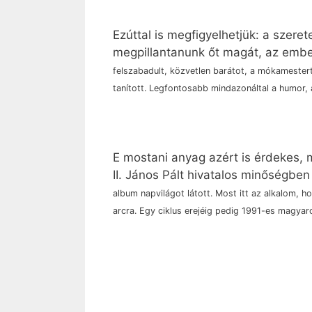
Ezúttal is megfigyelhetjük: a szere
megpillantanunk őt magát, az emb
felszabadult, közvetlen barátot, a mókamestert,
tanított. Legfontosabb mindazonáltal a humor,
E mostani anyag azért is érdekes, 
II. János Pált hivatalos minőségbe
album napvilágot látott. Most itt az alkalom, h
arcra. Egy ciklus erejéig pedig 1991-es magyar