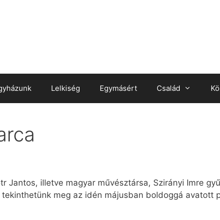
gyházunk
Lelkiség
Egymásért
Család
Kö
arca
tr Jantos, illetve magyar művésztársa, Szirányi Imre gy
t tekinthetünk meg az idén májusban boldoggá avatott p