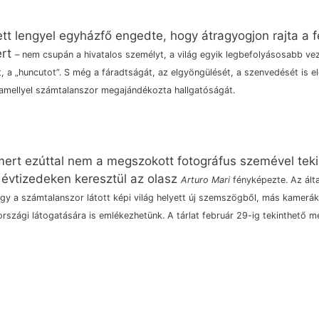
tett lengyel egyházfő engedte, hogy átragyogjon rajta a 
ert
–
nem csupán a hivatalos személyt, a világ egyik legbefolyásosabb ve
 a „huncutot”. S még a fáradtságát, az elgyöngülését, a szenvedését is el
 amellyel számtalanszor megajándékozta hallgatóságát.
mert ezúttal nem a megszokott fotográfus szemével teki
n évtizedeken keresztül az olasz
Arturo Mari
fényképezte. Az álta
ogy a számtalanszor látott képi világ helyett új szemszögből, más kamerák 
országi látogatására is emlékezhetünk. A tárlat február 29-ig tekinthető m