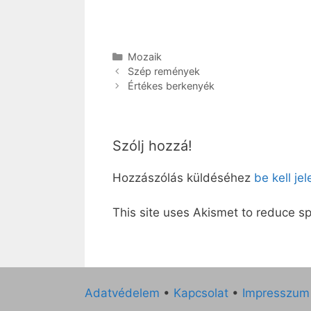
Kategória
Mozaik
Szép remények
Értékes berkenyék
Szólj hozzá!
Hozzászólás küldéséhez
be kell je
This site uses Akismet to reduce 
Adatvédelem
•
Kapcsolat
•
Impresszum