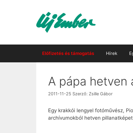
Kilépés
a
tartalomba
Előfizetés és támogatás
Hírek
E
A pápa hetven 
2011-11-25
Szerző:
Zsille Gábor
Egy krakkói lengyel fotóművész, Pio
archívumokból hetven pillanatképe