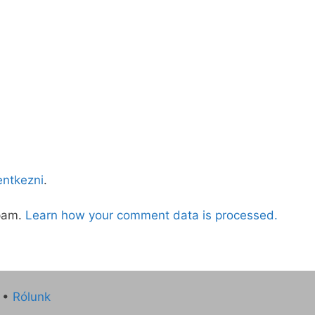
lentkezni
.
spam.
Learn how your comment data is processed.
•
Rólunk