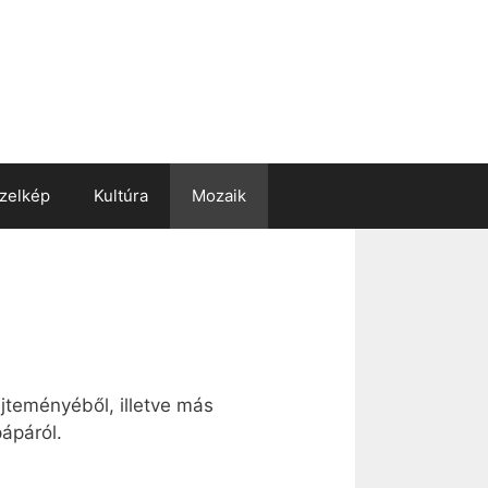
zelkép
Kultúra
Mozaik
űjteményéből, illetve más
ápáról.