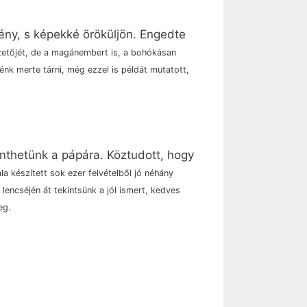
fény, s képekké öröküljön. Engedte
zetőjét, de a magánembert is, a bohókásan
énk merte tárni, még ezzel is példát mutatott,
nthetünk a pápára. Köztudott, hogy
la készített sok ezer felvételből jó néhány
lencséjén át tekintsünk a jól ismert, kedves
eg.