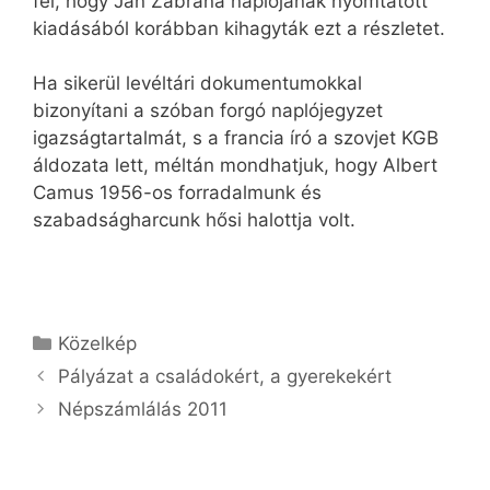
fel, hogy Jan Zabrana naplójának nyomtatott
kiadásából korábban kihagyták ezt a részletet.
Ha sikerül levéltári dokumentumokkal
bizonyítani a szóban forgó naplójegyzet
igazságtartalmát, s a francia író a szovjet KGB
áldozata lett, méltán mondhatjuk, hogy Albert
Camus 1956-os forradalmunk és
szabadságharcunk hősi halottja volt.
Kategória
Közelkép
Pályázat a családokért, a gyerekekért
Népszámlálás 2011