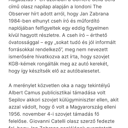
című olasz napilap alapján a londoni The
Observer hírt adott arról, hogy Jan Zabrana
1984-ben elhunyt cseh író és műfordító
naplójában felfigyeltek egy eddig figyelmen
kívül hagyott részletre. A cseh író – érthető
óvatossággal – egy „sokat tudó és jól informált
forrásokkal rendelkező”, meg nem nevezett
ismerősére hivatkozva azt írta, hogy szovjet
KGB-kémek rongálták meg az autó kerekét,
hogy így készítsék elő az autóbalesetet.
A merénylet közvetlen oka a nagy tekintélyű
Albert Camus publicisztikai támadása volt
Sepilov akkori szovjet külügyminiszter ellen, akit
azzal vádolt, hogy ő volt a Magyarország elleni
1956. november 4-i szovjet támadás fő
felelőse. Giovanni Catelli olasz szerző fedezte