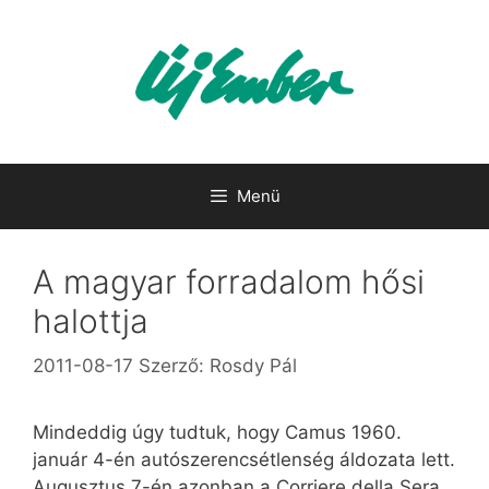
Kilépés
a
tartalomba
Menü
A magyar forradalom hősi
halottja
2011-08-17
Szerző:
Rosdy Pál
Mindeddig úgy tudtuk, hogy Camus 1960.
január 4-én autószerencsétlenség áldozata lett.
Augusztus 7-én azonban a Corriere della Sera