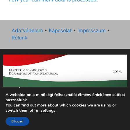
Adatvédelem
•
Kapcsolat
•
Impresszum
•
Rólunk
„Az Új Ember katolikus hetilap 2014. évi működésének
A weboldalon a minőségi felhasználói élmény érdekében sütiket
támogatását az EGYH-KCP-14-P-0121 sz. támogatási
használunk.
szerződés keretében 3 000 000 Ft összegben támogatta az
You can find out more about which cookies we are using or
Emberi Erőforrások Minisztériuma.”
switch them off in
settings
.
Elfogad
© 2026 Magyar Kurír - Új Ember
• Készült
GeneratePress