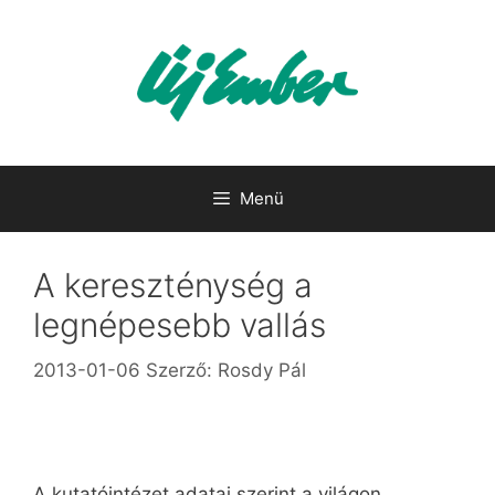
Kilépés
a
tartalomba
Menü
A kereszténység a
legnépesebb vallás
2013-01-06
Szerző:
Rosdy Pál
A kutatóintézet adatai szerint a világon