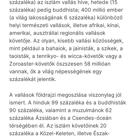
százaléka) az iszlám vallás híve, hetede (15
százaléka) pedig buddhista; 400 millió ember
(a világ lakosságának 6 százaléka) különböző
helyi természeti vallások, illetve afrikai, kínai,
amerikai, ausztráliai regionális vallások
követője. Az olyan, kisebb vallási közösségek,
mint például a bahaiok, a jainisták, a szikek, a
taoisták, a tenrikyo- és wicca-követők vagy a
Zoroaster-követők öszszesen 58 millióan
vannak, ők a világ népességének egy
százalékát jelentik.
A vallások földrajzi megoszlása viszonylag jól
ismert. A hinduk 99 százaléka és a buddhisták
90 százaléka, valamint a muzulmánok 62
százaléka Ázsiában és a Csendes-óceán
térségében él. Az iszlám követőinek 20
százaléka a Közel-Keleten, illetve Észak-