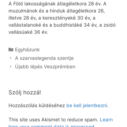
A Föld lakosságának átlagéletkora 28 év. A
muzulmánok és a hinduk átlagéletkora 26,
illetve 28 év, a keresztényeké 30 év, a
vallástalanoké és a buddhistáké 34 év, a zsidó
vallásúaké 36 év.
Kategória
Egyházunk
A szarvaslegenda szentje
Újabb lépés Veszprémben
Szólj hozzá!
Hozzászólás küldéséhez
be kell jelentkezni
.
This site uses Akismet to reduce spam.
Learn
how your comment data is processed.