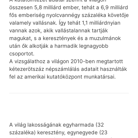
összesen 5,8 milliárd ember, tehát a 6,9 milliárd
fős emberiség nyolcvannégy százaléka követője
valamely vallásnak. Így tehát 1,1 milliárdnyian
vannak azok, akik vallástalannak tartják
magukat, s a keresztények és a muzulmánok
után ők alkotják a harmadik legnagyobb
csoportot.
A vizsgálathoz a világon 2010-ben megtartott
kétezerötszáz népszámlálás adatait használták
fel az amerikai kutatóközpont munkatársai.
A világ lakosságának egyharmada (32
százaléka) keresztény, egynegyede (23