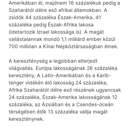
Amerikában él, majdnem 16 százalékuk pedig a
Szaharától délre eső afrikai államokban. A
zsidók 44 százaléka Észak-Amerika, 41
százaléka pedig Észak-Afrika lakosa
(idetartozik Izrael lakossága is). A magát
vallástalannak mondó 1,1 milliárd ember közül
700 millióan a Kínai Népköztársaságban élnek.
A kereszténység a legjobban elterjedt
világvallás. Európa lakosságának 26 százaléka
keresztény. A Latin-Amerikában és a Karib-
tenger vidékén élő lakosság 24 százaléka,
Afrika Szaharától délre eső részének ugyancsak
24 százaléka, Észak-Amerika lakosságának 12
százaléka, az Ázsiában és a Csendes-óceán
térségében élők 13 százaléka vallja magát
kereszténynek.