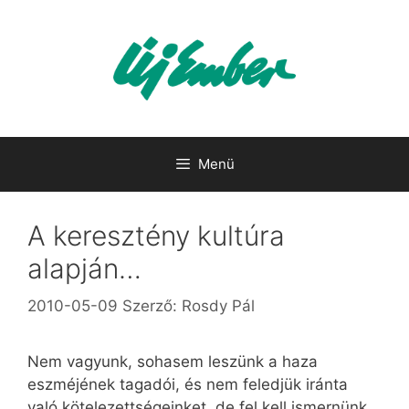
Kilépés
a
tartalomba
Menü
A keresztény kultúra
alapján…
2010-05-09
Szerző:
Rosdy Pál
Nem vagyunk, sohasem leszünk a haza
eszméjének tagadói, és nem feledjük iránta
való kötelezettségeinket, de fel kell ismernünk,