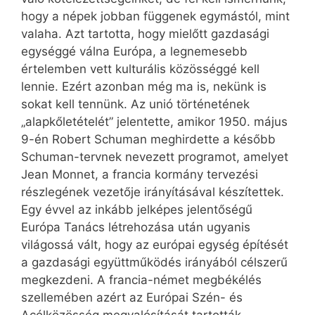
hogy a népek jobban függenek egymástól, mint
valaha. Azt tartotta, hogy mielőtt gazdasági
egységgé válna Európa, a legnemesebb
értelemben vett kulturális közösséggé kell
lennie. Ezért azonban még ma is, nekünk is
sokat kell tennünk. Az unió történetének
„alapkőletételét” jelentette, amikor 1950. május
9-én Robert Schuman meghirdette a később
Schuman-tervnek nevezett programot, amelyet
Jean Monnet, a francia kormány tervezési
részlegének vezetője irányításával készítettek.
Egy évvel az inkább jelképes jelentőségű
Európa Tanács létrehozása után ugyanis
világossá vált, hogy az európai egység építését
a gazdasági együttműködés irányából célszerű
megkezdeni. A francia-német megbékélés
szellemében azért az Európai Szén- és