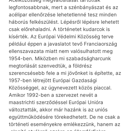
Acélközösség megvalósítását tartották
legfontosabbnak, mert a szénbányászat és az
acélipar ellenőrzése lehetetlenné tesz minden
háborús felkészülést. Lépésről lépésre lehetett
csak előrehaladni. A történetet kudarcok is
kísérték. Az Európai Védelmi Közösség terve
például éppen a javaslatot tevő Franciaország
ellenszavazata miatt nem valósulhatott meg
1954-ben. Miközben mi szabadságharcunk
megtorlását szenvedtük, a földrész
szerencsésebb fele a mi jövőnket is építette, az
1957-ben létrejött Európai Gazdasági
Közösséggel, az úgynevezett közös piaccal.
Amikor 1992-ben a szervezet nevét a
maastrichti szerződéssel Európai Unióra
változtatták, akkor már hazánk is az uniós
együttműködésére törekedhetett. De ne csak a
történeti eseményekre emlékezzünk, hanem az