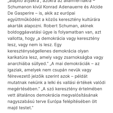
„alapító atyákra”, azokra az államférfiakra –
Schumanon kívül Konrad Adenauerre és Alcide
De Gasperire – is, akik az európai
együttműködést a közös keresztény kultúrára
akarták alapozni. Robert Schuman, akinek
boldoggáavatási ügye is folyamatban van, azt
vallotta, hogy „a demokrácia vagy keresztény
lesz, vagy nem is lesz. Egy
kereszténységellenes demokrácia olyan
karikatúra lesz, amely vagy zsarnokságba vagy
anarchiába süllyed.” „A mai demokráciák – az
igaziak, amelyek nem csupán nevük vagy
félrevezető jelzőik szerint azok – példát
mutatnak nekünk a lelki és vallási értékek valódi
megértésében.” „A szó keresztény értelmében
vett általános demokrácia megvalósításának
nagyszabású terve Európa felépítésében ölt
majd testet.”