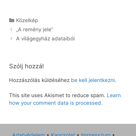
Kategória
Közelkép
„A remény jele”
A világegyház adataiból
Szólj hozzá!
Hozzászólás küldéséhez
be kell jelentkezni
.
This site uses Akismet to reduce spam.
Learn
how your comment data is processed.
Adatvédelem
•
Kapcsolat
•
Impresszum
•